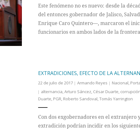
Este fenómeno no es nuevo: desde la década
del entonces gobernador de Jalisco, Salva
Enrique Caro Quintero—, marcaron el inici
funcionarios en ambos lados de la frontera
EXTRADICIONES, EFECTO DE LA ALTERNAN
22 de julio de 2017
Armando Reyes
Nacional
,
Port
alternancia
,
Arturo Sáncez
,
César Duarte
,
corrupció
Duarte
,
PGR
,
Roberto Sandoval
,
Tomás Yarrington
Con dos exgobernadores en el extranjero y
extradición podrían incidir en los siguient