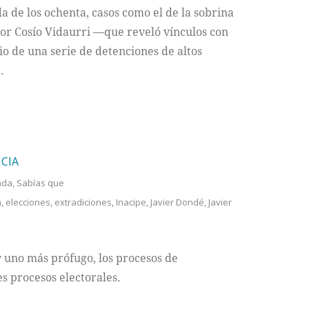
 de los ochenta, casos como el de la sobrina
dor Cosío Vidaurri —que reveló vínculos con
o de una serie de detenciones de altos
.
CIA
ada
,
Sabías que
n
,
elecciones
,
extradiciones
,
Inacipe
,
Javier Dondé
,
Javier
 uno más prófugo, los procesos de
es procesos electorales.