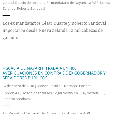
verdad
,
Desvío de recursos
,
Ex mandatario de Nayarit
,
La PGR
,
Nueva
Zelanda
,
Roberto Sandoval
Internacional
Los ex mandatarios César Duarte y Roberto Sandoval
Cultura
importaron desde Nueva Zelanda 12 mil cabezas de
ganado.
FISCALÍA DE NAYARIT TRABAJA EN 400
AVERIGUACIONES EN CONTRA DE EX GOBERNADOR Y
SERVIDORES PÚBLICOS
24 de enero de 2018
Moises Castillo
Nacional
,
Portada
Abren 400
,
Desvío de recursos
,
Edgar Veytia
,
La PGR
,
Nayarit
,
PRI
,
Roberto Sandoval
La Fiscalía General de Nayarit trabaja en 400