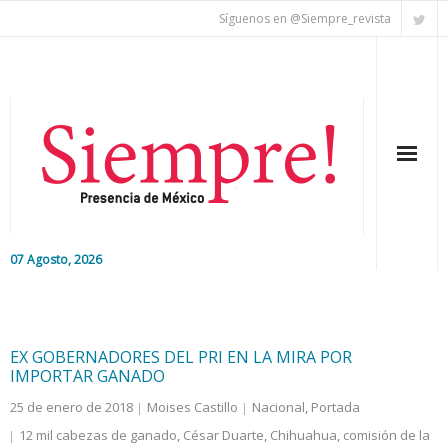
Síguenos en @Siempre_revista
07 Agosto, 2026
Inicio
Editorial
EX GOBERNADORES DEL PRI EN LA MIRA POR
IMPORTAR GANADO
Nacional
25 de enero de 2018
Moises Castillo
Nacional
,
Portada
12 mil cabezas de ganado
,
César Duarte
,
Chihuahua
,
comisión de la
Colaboradores