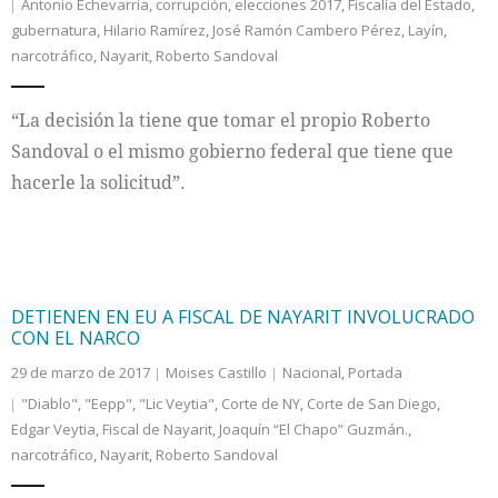
Antonio Echevarría
,
corrupción
,
elecciones 2017
,
Fiscalía del Estado
,
gubernatura
,
Hilario Ramírez
,
José Ramón Cambero Pérez
,
Layín
,
narcotráfico
,
Nayarit
,
Roberto Sandoval
“La decisión la tiene que tomar el propio Roberto
Sandoval o el mismo gobierno federal que tiene que
hacerle la solicitud”.
DETIENEN EN EU A FISCAL DE NAYARIT INVOLUCRADO
CON EL NARCO
29 de marzo de 2017
Moises Castillo
Nacional
,
Portada
"Diablo"
,
"Eepp"
,
"Lic Veytia"
,
Corte de NY
,
Corte de San Diego
,
Edgar Veytia
,
Fiscal de Nayarit
,
Joaquín “El Chapo” Guzmán.
,
narcotráfico
,
Nayarit
,
Roberto Sandoval