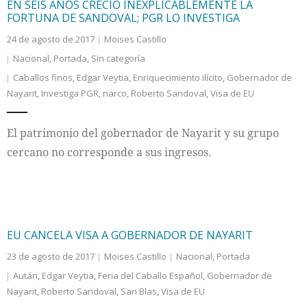
EN SEIS AÑOS CRECIÓ INEXPLICABLEMENTE LA
FORTUNA DE SANDOVAL; PGR LO INVESTIGA
24 de agosto de 2017
Moises Castillo
Nacional
,
Portada
,
Sin categoría
Caballos finos
,
Edgar Veytia
,
Enriquecimiento ilícito
,
Gobernador de
Nayarit
,
Investiga PGR
,
narco
,
Roberto Sandoval
,
Visa de EU
El patrimonio del gobernador de Nayarit y su grupo
cercano no corresponde a sus ingresos.
EU CANCELA VISA A GOBERNADOR DE NAYARIT
23 de agosto de 2017
Moises Castillo
Nacional
,
Portada
Aután
,
Edgar Veytia
,
Feria del Caballo Español
,
Gobernador de
Nayarit
,
Roberto Sandoval
,
San Blas
,
Visa de EU