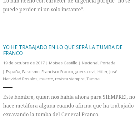
Lo han hecho con carácter de urgencia porque “no se
puede perder ni un solo instante”.
YO HE TRABAJADO EN LO QUE SERÁ LA TUMBA DE
FRANCO
19 de octubre de 2017
Moises Castillo
Nacional
,
Portada
España
,
Fascismo
,
Francisco Franco
,
guerra civil
,
Hitler
,
José
Natividad Rosales
,
muerte
,
revista siempre
,
Tumba
Este hombre, quien nos habla ahora para SIEMPRE!, no
hace metáfora alguna cuando afirma que ha trabajado
excavando la tumba del General Franco.