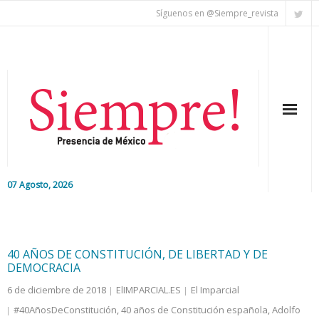
Síguenos en @Siempre_revista
07 Agosto, 2026
Inicio
Editorial
40 AÑOS DE CONSTITUCIÓN, DE LIBERTAD Y DE
DEMOCRACIA
Nacional
6 de diciembre de 2018
ElIMPARCIAL.ES
El Imparcial
#40AñosDeConstitución
,
40 años de Constitución española
,
Adolfo
Colaboradores