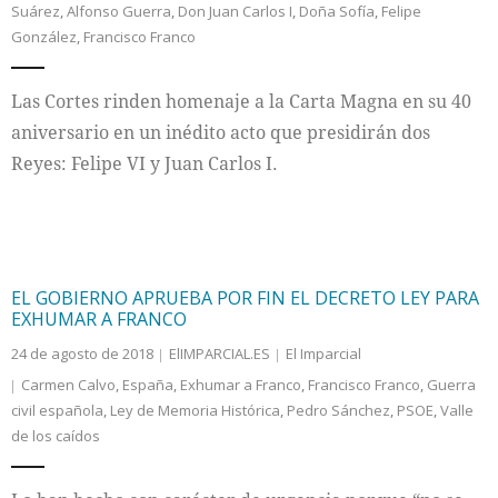
Suárez
,
Alfonso Guerra
,
Don Juan Carlos I
,
Doña Sofía
,
Felipe
González
,
Francisco Franco
Internacional
Las Cortes rinden homenaje a la Carta Magna en su 40
Cultura
aniversario en un inédito acto que presidirán dos
Reyes: Felipe VI y Juan Carlos I.
EL GOBIERNO APRUEBA POR FIN EL DECRETO LEY PARA
EXHUMAR A FRANCO
24 de agosto de 2018
ElIMPARCIAL.ES
El Imparcial
Carmen Calvo
,
España
,
Exhumar a Franco
,
Francisco Franco
,
Guerra
civil española
,
Ley de Memoria Histórica
,
Pedro Sánchez
,
PSOE
,
Valle
de los caídos