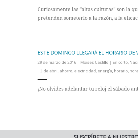
Curiosamente las “altas culturas” son la qu
pretenden someterlo a la razón, a la eficac
ESTE DOMINGO LLEGARÁ EL HORARIO DE
29 de marzo de 2016
Moises Castillo
En corto
,
Naci
3 de abril
,
ahorro
,
electricidad
,
energía
,
horario
,
hora
¡No olvides adelantar tu reloj el sábado an
SUSCRÍBETE A NUESTR