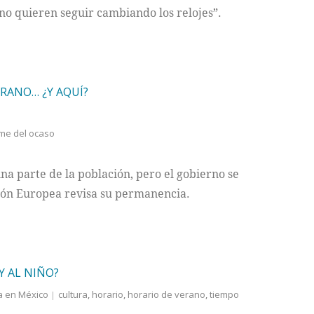
no quieren seguir cambiando los relojes”.
RANO… ¿Y AQUÍ?
me del ocaso
na parte de la población, pero el gobierno se
nión Europea revisa su permanencia.
Y AL NIÑO?
a en México
cultura
,
horario
,
horario de verano
,
tiempo