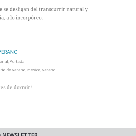
e se desligan del transcurrir natural y
ia, a lo incorpóreo.
 VERANO
onal
,
Portada
rio de verano
,
mexico
,
verano
tes de dormir!
O NEWSLETTER