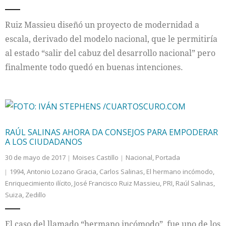
Internacional
Ruiz Massieu diseñó un proyecto de modernidad a
escala, derivado del modelo nacional, que le permitiría
Cultura
al estado “salir del cabuz del desarrollo nacional” pero
finalmente todo quedó en buenas intenciones.
RAÚL SALINAS AHORA DA CONSEJOS PARA EMPODERAR
A LOS CIUDADANOS
30 de mayo de 2017
Moises Castillo
Nacional
,
Portada
1994
,
Antonio Lozano Gracia
,
Carlos Salinas
,
El hermano incómodo
,
Enriquecimiento ilícito
,
José Francisco Ruiz Massieu
,
PRI
,
Raúl Salinas
,
Suiza
,
Zedillo
El caso del llamado “hermano incómodo”, fue uno de los