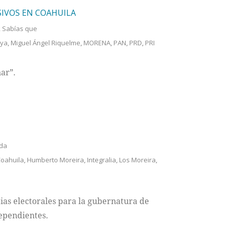
SIVOS EN COAHUILA
,
Sabías que
aya
,
Miguel Ángel Riquelme
,
MORENA
,
PAN
,
PRD
,
PRI
nar”.
da
oahuila
,
Humberto Moreira
,
Integralia
,
Los Moreira
,
cias electorales para la gubernatura de
ependientes.