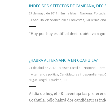
INDECISOS Y EFECTOS DE CAMPAÑA, DECI
27 de mayo de 2017
Emma Islas
Nacional
,
Portada
Coahuila
,
elecciones 2017
,
Encuestas
,
Guillermo An
“Hoy por hoy es difícil decir quién va a ga
¿HABRÁ ALTERNANCIA EN COAHUILA?
21 de abril de 2017
Moises Castillo
Nacional
,
Porta
Alternancia política
,
Candidaturas independientes
,
C
Miguel Ángel Riquelme
,
PRI
Al día de hoy, el PRI aventaja las preferen
Coahuila. Sólo habrá dos candidaturas ind