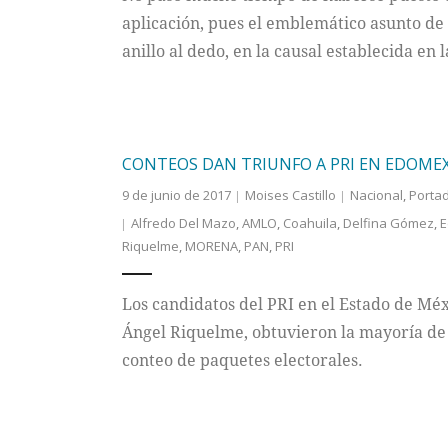
aplicación, pues el emblemático asunto de
anillo al dedo, en la causal establecida en 
CONTEOS DAN TRIUNFO A PRI EN EDOMEX
9 de junio de 2017
Moises Castillo
Nacional
,
Porta
Alfredo Del Mazo
,
AMLO
,
Coahuila
,
Delfina Gómez
,
E
Riquelme
,
MORENA
,
PAN
,
PRI
Los candidatos del PRI en el Estado de Méx
Ángel Riquelme, obtuvieron la mayoría de v
conteo de paquetes electorales.