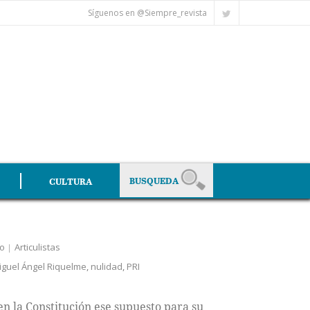
Síguenos en @Siempre_revista
CULTURA
do
Articulistas
iguel Ángel Riquelme
,
nulidad
,
PRI
 la Constitución ese supuesto para su