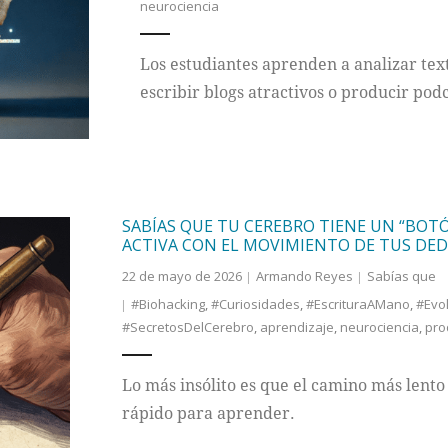
neurociencia
Los estudiantes aprenden a analizar te
escribir blogs atractivos o producir podc
SABÍAS QUE TU CEREBRO TIENE UN “BOT
ACTIVA CON EL MOVIMIENTO DE TUS DE
22 de mayo de 2026
Armando Reyes
Sabías que
#Biohacking
,
#Curiosidades
,
#EscrituraAMano
,
#Evol
#SecretosDelCerebro
,
aprendizaje
,
neurociencia
,
pro
Lo más insólito es que el camino más lento (
rápido para aprender.