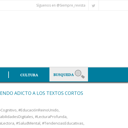
Síguenos en @Siempre_revista
CULTURA
VIENDO ADICTO A LOS TEXTOS CORTOS
Cognitivo
,
#EducaciónReinoUnido
,
abilidadesDigitales
,
#LecturaProfunda
,
aLectora
,
#SaludMental
,
#TendenciasEducativas
,