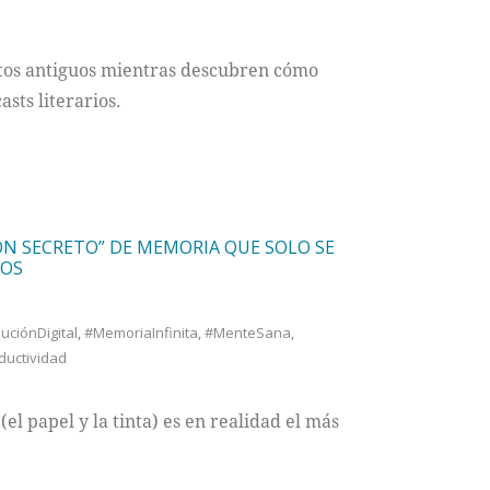
xtos antiguos mientras descubren cómo
asts literarios.
ÓN SECRETO” DE MEMORIA QUE SOLO SE
DOS
uciónDigital
,
#MemoriaInfinita
,
#MenteSana
,
ductividad
el papel y la tinta) es en realidad el más