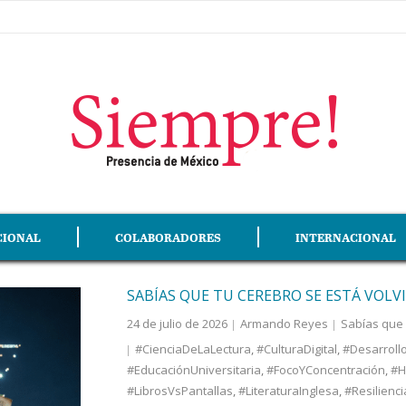
CIONAL
COLABORADORES
INTERNACIONAL
SABÍAS QUE TU CEREBRO SE ESTÁ VOL
24 de julio de 2026
Armando Reyes
Sabías que
#CienciaDeLaLectura
,
#CulturaDigital
,
#Desarrollo
#EducaciónUniversitaria
,
#FocoYConcentración
,
#H
#LibrosVsPantallas
,
#LiteraturaInglesa
,
#Resilienci