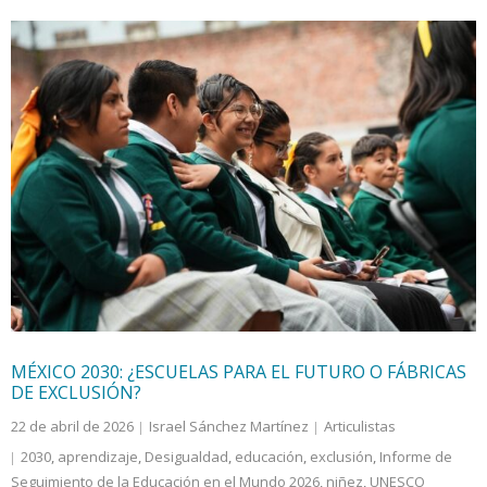
MÉXICO 2030: ¿ESCUELAS PARA EL FUTURO O FÁBRICAS
DE EXCLUSIÓN?
22 de abril de 2026
Israel Sánchez Martínez
Articulistas
2030
,
aprendizaje
,
Desigualdad
,
educación
,
exclusión
,
Informe de
Seguimiento de la Educación en el Mundo 2026
,
niñez
,
UNESCO