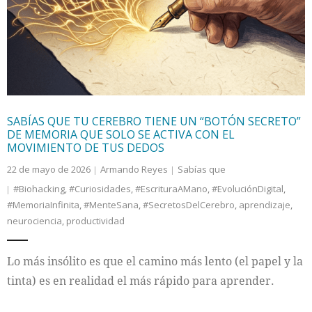
Internacional
Cultura
SABÍAS QUE TU CEREBRO TIENE UN “BOTÓN SECRETO”
DE MEMORIA QUE SOLO SE ACTIVA CON EL
MOVIMIENTO DE TUS DEDOS
22 de mayo de 2026
Armando Reyes
Sabías que
#Biohacking
,
#Curiosidades
,
#EscrituraAMano
,
#EvoluciónDigital
,
#MemoriaInfinita
,
#MenteSana
,
#SecretosDelCerebro
,
aprendizaje
,
neurociencia
,
productividad
Lo más insólito es que el camino más lento (el papel y la
tinta) es en realidad el más rápido para aprender.