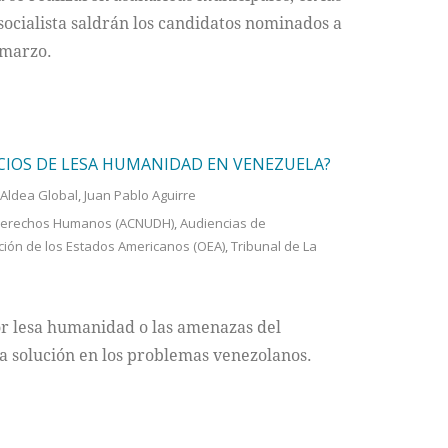
ocialista saldrán los candidatos nominados a
 marzo.
ICIOS DE LESA HUMANIDAD EN VENEZUELA?
Aldea Global
,
Juan Pablo Aguirre
s Derechos Humanos (ACNUDH)
,
Audiencias de
ión de los Estados Americanos (OEA)
,
Tribunal de La
por lesa humanidad o las amenazas del
a solución en los problemas venezolanos.