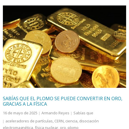
SABÍAS QUE EL PLOMO SE PUEDE CONVERTIR EN ORO,
GRACIAS A LA FÍSICA
16 de mayo de 2025
Armando Reyes
Sabías que
aceleradores de partículas
,
CERN
,
ciencia
,
disociación
electromagnética
,
física nuclear
,
oro
,
plomo