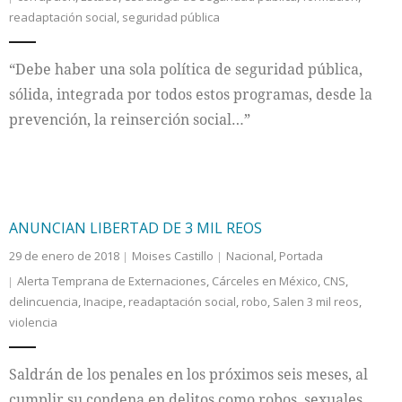
readaptación social
,
seguridad pública
Internacional
“Debe haber una sola política de seguridad pública,
Cultura
sólida, integrada por todos estos programas, desde la
prevención, la reinserción social…”
ANUNCIAN LIBERTAD DE 3 MIL REOS
29 de enero de 2018
Moises Castillo
Nacional
,
Portada
Alerta Temprana de Externaciones
,
Cárceles en México
,
CNS
,
delincuencia
,
Inacipe
,
readaptación social
,
robo
,
Salen 3 mil reos
,
violencia
Saldrán de los penales en los próximos seis meses, al
cumplir su condena en delitos como robos, sexuales,