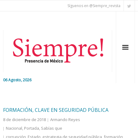
Síguenos en @Siempre_revista
06 Agosto, 2026
Inicio
Editorial
FORMACIÓN, CLAVE EN SEGURIDAD PÚBLICA
8 de diciembre de 2018
Armando Reyes
Nacional
Nacional
,
Portada
,
Sabías que
Colaboradores
corrupción
,
Estado
,
estrategia de seguridad pública
,
formación
,