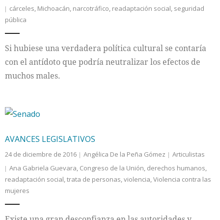
cárceles
,
Michoacán
,
narcotráfico
,
readaptación social
,
seguridad
pública
Si hubiese una verdadera política cultural se contaría
con el antídoto que podría neutralizar los efectos de
muchos males.
AVANCES LEGISLATIVOS
24 de diciembre de 2016
Angélica De la Peña Gómez
Articulistas
Ana Gabriela Guevara
,
Congreso de la Unión
,
derechos humanos
,
readaptación social
,
trata de personas
,
violencia
,
Violencia contra las
mujeres
Existe una gran desconfianza en las autoridades y