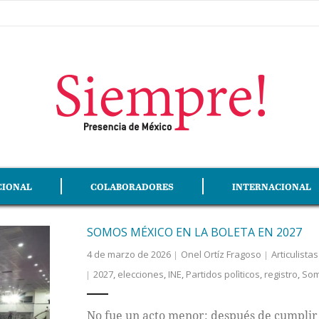
CIONAL
COLABORADORES
INTERNACIONAL
SOMOS MÉXICO EN LA BOLETA EN 2027
4 de marzo de 2026
Onel Ortíz Fragoso
Articulistas
2027
,
elecciones
,
INE
,
Partidos polìticos
,
registro
,
Som
No fue un acto menor: después de cumplir 