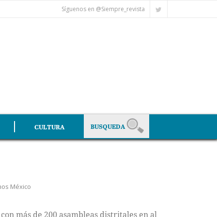
Síguenos en @Siempre_revista
CULTURA
os México
con más de 200 asambleas distritales en al