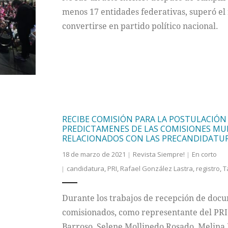
menos 17 entidades federativas, superó el r
convertirse en partido político nacional.
RECIBE COMISIÓN PARA LA POSTULACIÓN
PREDICTAMENES DE LAS COMISIONES MU
RELACIONADOS CON LAS PRECANDIDATURA
18 de marzo de 2021
Revista Siempre!
En corto
candidatura
,
PRI
,
Rafael González Lastra
,
registro
,
T
Durante los trabajos de recepción de docu
comisionados, como representante del PRI
Barroso, Selene Mollinedo Rosado, Melina 