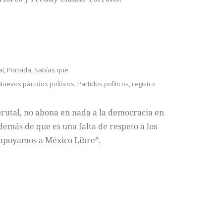
al
,
Portada
,
Sabías que
Nuevos partidos políticos
,
Partidos polìticos
,
registro
rutal, no abona en nada a la democracia en
demás de que es una falta de respeto a los
 apoyamos a México Libre”.