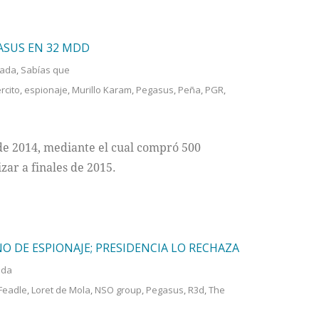
ASUS EN 32 MDD
tada
,
Sabías que
ército
,
espionaje
,
Murillo Karam
,
Pegasus
,
Peña
,
PGR
,
 de 2014, mediante el cual compró 500
zar a finales de 2015.
O DE ESPIONAJE; PRESIDENCIA LO RECHAZA
ada
Feadle
,
Loret de Mola
,
NSO group
,
Pegasus
,
R3d
,
The