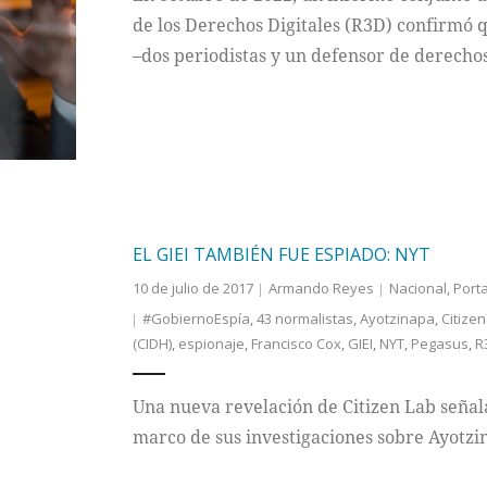
de los Derechos Digitales (R3D) confirmó 
–dos periodistas y un defensor de derecho
EL GIEI TAMBIÉN FUE ESPIADO: NYT
10 de julio de 2017
Armando Reyes
Nacional
,
Port
#GobiernoEspía
,
43 normalistas
,
Ayotzinapa
,
Citizen
(CIDH)
,
espionaje
,
Francisco Cox
,
GIEI
,
NYT
,
Pegasus
,
R
Una nueva revelación de Citizen Lab señala
marco de sus investigaciones sobre Ayotzi