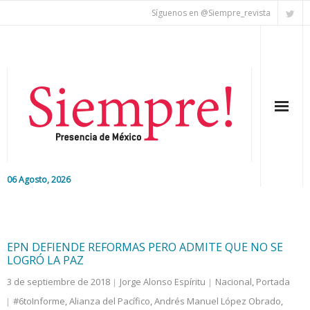
Síguenos en @Siempre_revista
06 Agosto, 2026
Inicio
Editorial
EPN DEFIENDE REFORMAS PERO ADMITE QUE NO SE
LOGRÓ LA PAZ
Nacional
3 de septiembre de 2018
Jorge Alonso Espíritu
Nacional
,
Portada
#6toInforme
,
Alianza del Pacífico
,
Andrés Manuel López Obrado
,
Colaboradores