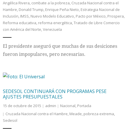
Angélica Rivera
,
combate a la pobreza
,
Cruzada Nacional contra el
Hambre
,
Donald Trump
,
Enrique Peña Nieto
,
Estrategia Nacional de
Internacional
Inclusión
,
IMSS
,
Nuevo Modelo Educativo
,
Pacto por México
,
Prospera
,
Reforma educativa
,
reforma energética
,
Tratado de Libre Comercio
Cultura
con América del Norte
,
Venezuela
El presidente aseguró que muchas de sus desiciones
fueron impopulares, pero necesarias.
SEDESOL CONTINUARÁ CON PROGRAMAS PESE
AJUSTES PRESUPUESTALES
15 de octubre de 2015
admin
Nacional
,
Portada
Cruzada Nacional contra el Hambre
,
Meade
,
pobreza extrema
,
Sedesol