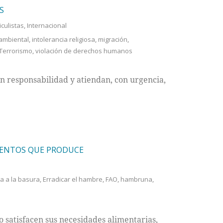
S
iculistas
,
Internacional
 ambiental
,
intolerancia religiosa
,
migración
,
Terrorismo
,
violación de derechos humanos
n responsabilidad y atiendan, con urgencia,
IMENTOS QUE PRODUCE
a a la basura
,
Erradicar el hambre
,
FAO
,
hambruna
,
 satisfacen sus necesidades alimentarias,