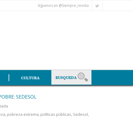
Síguenos en @Siempre_revista
CULTURA
POBRE: SEDESOL
tada
eza
,
pobreza extrema
,
políticas públicas
,
Sedesol
,