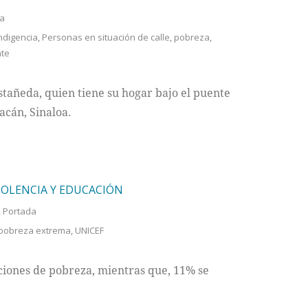
a
ndigencia
,
Personas en situación de calle
,
pobreza
,
nte
tañeda, quien tiene su hogar bajo el puente
acán, Sinaloa.
IOLENCIA Y EDUCACIÓN
,
Portada
pobreza extrema
,
UNICEF
ciones de pobreza, mientras que, 11% se