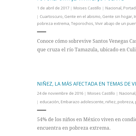
1 de abril de 2017
Moises Castillo
Nacional
,
Portad
Cuartoscuro
,
Gente en el abismo
,
Gente sin hogar
,
I
pobreza extrema
,
Teporochos
,
Vivir abajo de un pue
Conoce cómo sobrevive Santos Venegas Cas
que cruza el río Tamazula, ubicado en Culi
NIÑEZ, LA MÁS AFECTADA EN TEMAS DE V
24 de noviembre de 2016
Moises Castillo
Nacional
educación
,
Embarazo adolescente
,
niñez
,
pobreza
,
54% de los niños en México viven en condi
encuentra en pobreza extrema.