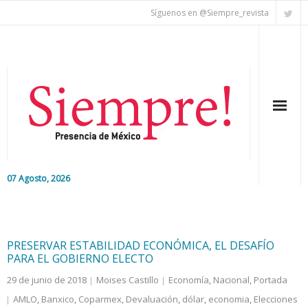
Síguenos en @Siempre_revista
07 Agosto, 2026
Inicio
Editorial
PRESERVAR ESTABILIDAD ECONÓMICA, EL DESAFÍO
PARA EL GOBIERNO ELECTO
Nacional
29 de junio de 2018
Moises Castillo
Economía
,
Nacional
,
Portada
AMLO
,
Banxico
,
Coparmex
,
Devaluación
,
dólar
,
economia
,
Elecciones
Colaboradores