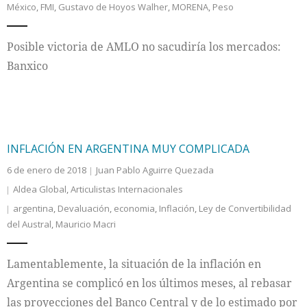
México
,
FMI
,
Gustavo de Hoyos Walher
,
MORENA
,
Peso
Internacional
Posible victoria de AMLO no sacudiría los mercados:
Cultura
Banxico
INFLACIÓN EN ARGENTINA MUY COMPLICADA
6 de enero de 2018
Juan Pablo Aguirre Quezada
Aldea Global
,
Articulistas Internacionales
argentina
,
Devaluación
,
economia
,
Inflación
,
Ley de Convertibilidad
del Austral
,
Mauricio Macri
Lamentablemente, la situación de la inflación en
Argentina se complicó en los últimos meses, al rebasar
las proyecciones del Banco Central y de lo estimado por