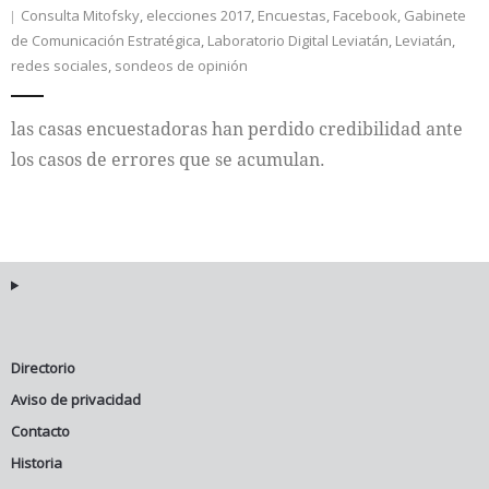
Consulta Mitofsky
,
elecciones 2017
,
Encuestas
,
Facebook
,
Gabinete
de Comunicación Estratégica
,
Laboratorio Digital Leviatán
,
Leviatán
,
redes sociales
,
sondeos de opinión
las casas encuestadoras han perdido credibilidad ante
los casos de errores que se acumulan.
Directorio
Aviso de privacidad
Contacto
Historia