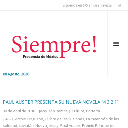
Síguenos en @Siempre_revista
08 Agosto, 2026
Inicio
Editorial
PAUL AUSTER PRESENTA SU NUEVA NOVELA “4 3 2 1”
30 de abril de 2018
Jacquelin Ramos
Cultura
,
Portada
Nacional
4321
,
Archie Ferguson
,
El libro de las ilusiones
,
La invención de las
soledad
Colaboradores
,
Leviatán
,
Nueva Jersey
,
Paul Auster
,
Premio Príncipe de