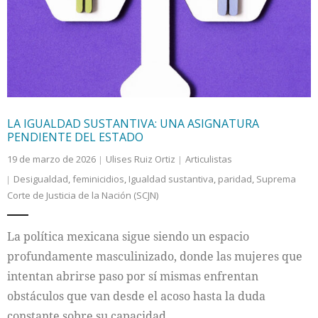
Internacional
Cultura
LA IGUALDAD SUSTANTIVA: UNA ASIGNATURA
PENDIENTE DEL ESTADO
19 de marzo de 2026
Ulises Ruiz Ortiz
Articulistas
Desigualdad
,
feminicidios
,
Igualdad sustantiva
,
paridad
,
Suprema
Corte de Justicia de la Nación (SCJN)
La política mexicana sigue siendo un espacio
profundamente masculinizado, donde las mujeres que
intentan abrirse paso por sí mismas enfrentan
obstáculos que van desde el acoso hasta la duda
constante sobre su capacidad.