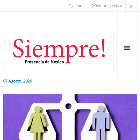
Síguenos en @Siempre_revista
07 Agosto, 2026
Inicio
Editorial
Nacional
Colaboradores