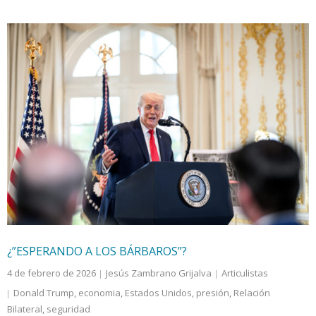
¿”ESPERANDO A LOS BÁRBAROS”?
4 de febrero de 2026
Jesús Zambrano Grijalva
Articulistas
Donald Trump
,
economia
,
Estados Unidos
,
presión
,
Relación
Bilateral
,
seguridad