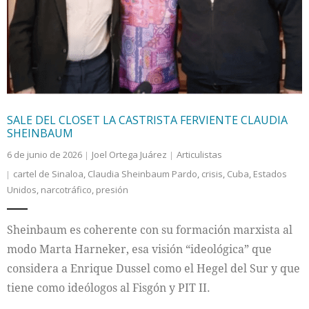
Internacional
Cultura
SALE DEL CLOSET LA CASTRISTA FERVIENTE CLAUDIA
SHEINBAUM
6 de junio de 2026
Joel Ortega Juárez
Articulistas
cartel de Sinaloa
,
Claudia Sheinbaum Pardo
,
crisis
,
Cuba
,
Estados
Unidos
,
narcotráfico
,
presión
Sheinbaum es coherente con su formación marxista al
modo Marta Harneker, esa visión “ideológica” que
considera a Enrique Dussel como el Hegel del Sur y que
tiene como ideólogos al Fisgón y PIT II.