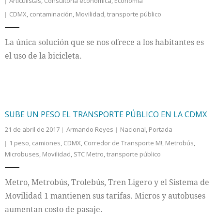
Articulistas
,
Consultoria economica
,
Economía
CDMX
,
contaminación
,
Movilidad
,
transporte público
La única solución que se nos ofrece a los habitantes es
el uso de la bicicleta.
SUBE UN PESO EL TRANSPORTE PÚBLICO EN LA CDMX
21 de abril de 2017
Armando Reyes
Nacional
,
Portada
1 peso
,
camiones
,
CDMX
,
Corredor de Transporte M!
,
Metrobús
,
Microbuses
,
Movilidad
,
STC Metro
,
transporte público
Metro, Metrobús, Trolebús, Tren Ligero y el Sistema de
Movilidad 1 mantienen sus tarifas. Micros y autobuses
aumentan costo de pasaje.