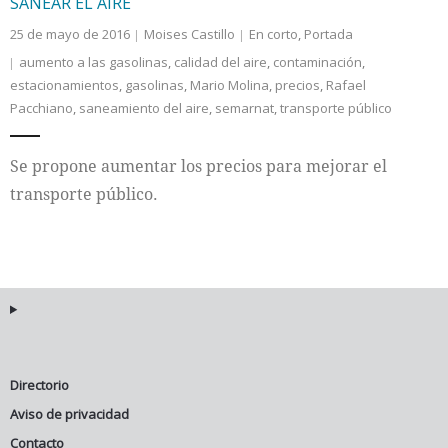
SANEAR EL AIRE
25 de mayo de 2016
Moises Castillo
En corto
,
Portada
aumento a las gasolinas
,
calidad del aire
,
contaminación
,
estacionamientos
,
gasolinas
,
Mario Molina
,
precios
,
Rafael
Pacchiano
,
saneamiento del aire
,
semarnat
,
transporte público
Se propone aumentar los precios para mejorar el
transporte público.
Directorio
Aviso de privacidad
Contacto