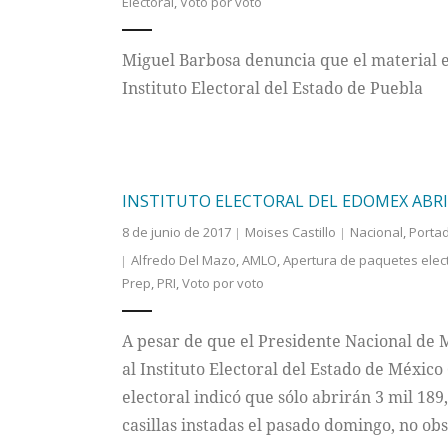
Electoral
,
Voto por voto
Miguel Barbosa denuncia que el material e
Instituto Electoral del Estado de Puebla
INSTITUTO ELECTORAL DEL EDOMEX ABRIR
8 de junio de 2017
Moises Castillo
Nacional
,
Porta
Alfredo Del Mazo
,
AMLO
,
Apertura de paquetes elec
Prep
,
PRI
,
Voto por voto
A pesar de que el Presidente Nacional de
al Instituto Electoral del Estado de México
electoral indicó que sólo abrirán 3 mil 189
casillas instadas el pasado domingo, no ob