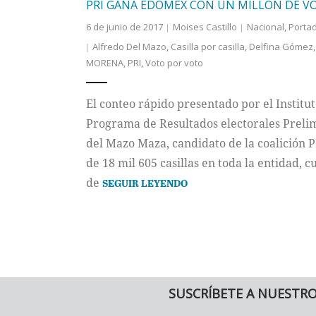
PRI GANA EDOMEX CON UN MILLÓN DE V
6 de junio de 2017
Moises Castillo
Nacional
,
Porta
Alfredo Del Mazo
,
Casilla por casilla
,
Delfina Gómez
MORENA
,
PRI
,
Voto por voto
El conteo rápido presentado por el Institu
Programa de Resultados electorales Prelim
del Mazo Maza, candidato de la coalición 
de 18 mil 605 casillas en toda la entidad, c
de
SEGUIR LEYENDO
SUSCRÍBETE A NUESTR