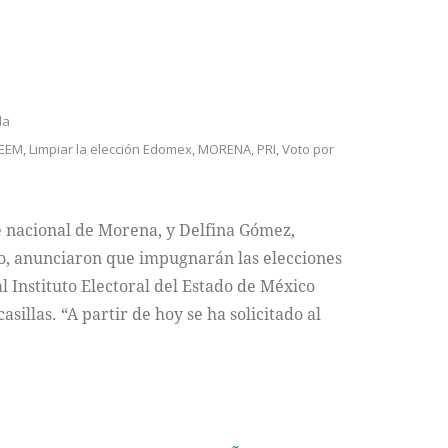
da
IEEM
,
Limpiar la elección Edomex
,
MORENA
,
PRI
,
Voto por
 nacional de Morena, y Delfina Gómez,
o, anunciaron que impugnarán las elecciones
l Instituto Electoral del Estado de México
sillas. “A partir de hoy se ha solicitado al