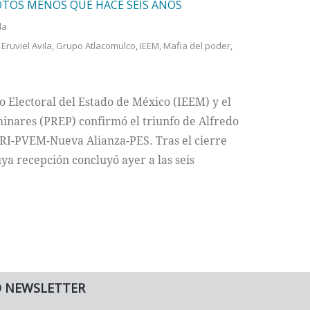
OTOS MENOS QUE HACE SEIS AÑOS
da
,
Eruviel Avila
,
Grupo Atlacomulco
,
IEEM
,
Mafia del poder
,
to Electoral del Estado de México (IEEM) y el
inares (PREP) confirmó el triunfo de Alfredo
PRI-PVEM-Nueva Alianza-PES. Tras el cierre
uya recepción concluyó ayer a las seis
O NEWSLETTER