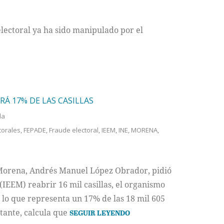
lectoral ya ha sido manipulado por el
Á 17% DE LAS CASILLAS
da
torales
,
FEPADE
,
Fraude electoral
,
IEEM
,
INE
,
MORENA
,
 Morena, Andrés Manuel López Obrador, pidió
 (IEEM) reabrir 16 mil casillas, el organismo
, lo que representa un 17% de las 18 mil 605
stante, calcula que
SEGUIR LEYENDO