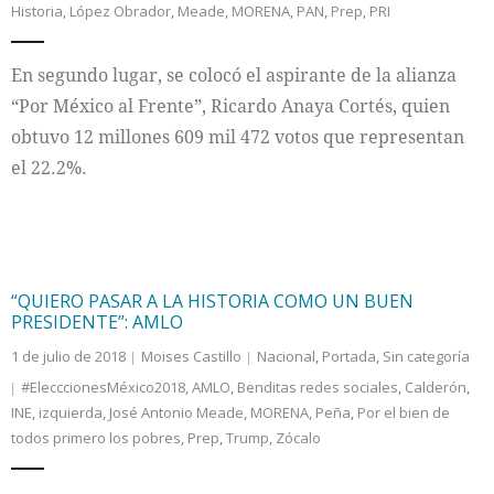
Historia
,
López Obrador
,
Meade
,
MORENA
,
PAN
,
Prep
,
PRI
Internacional
En segundo lugar, se colocó el aspirante de la alianza
Cultura
“Por México al Frente”, Ricardo Anaya Cortés, quien
obtuvo 12 millones 609 mil 472 votos que representan
el 22.2%.
“QUIERO PASAR A LA HISTORIA COMO UN BUEN
PRESIDENTE”: AMLO
1 de julio de 2018
Moises Castillo
Nacional
,
Portada
,
Sin categoría
#ElecccionesMéxico2018
,
AMLO
,
Benditas redes sociales
,
Calderón
,
INE
,
izquierda
,
José Antonio Meade
,
MORENA
,
Peña
,
Por el bien de
todos primero los pobres
,
Prep
,
Trump
,
Zócalo