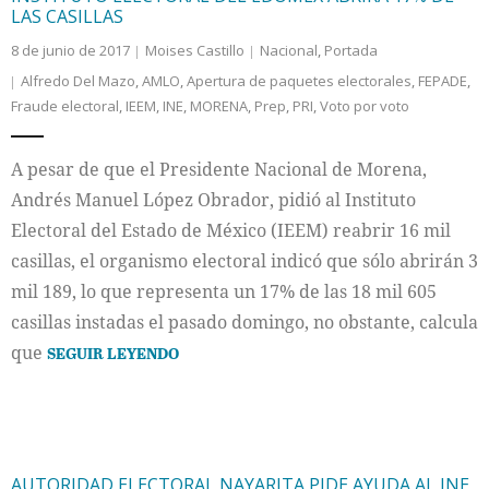
LAS CASILLAS
8 de junio de 2017
Moises Castillo
Nacional
,
Portada
Alfredo Del Mazo
,
AMLO
,
Apertura de paquetes electorales
,
FEPADE
,
Fraude electoral
,
IEEM
,
INE
,
MORENA
,
Prep
,
PRI
,
Voto por voto
A pesar de que el Presidente Nacional de Morena,
Andrés Manuel López Obrador, pidió al Instituto
Electoral del Estado de México (IEEM) reabrir 16 mil
casillas, el organismo electoral indicó que sólo abrirán 3
mil 189, lo que representa un 17% de las 18 mil 605
casillas instadas el pasado domingo, no obstante, calcula
que
SEGUIR LEYENDO
AUTORIDAD ELECTORAL NAYARITA PIDE AYUDA AL INE