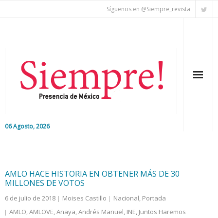
Síguenos en @Siempre_revista
06 Agosto, 2026
Inicio
Editorial
AMLO HACE HISTORIA EN OBTENER MÁS DE 30
MILLONES DE VOTOS
Nacional
6 de julio de 2018
Moises Castillo
Nacional
,
Portada
AMLO
,
AMLOVE
,
Anaya
,
Andrés Manuel
,
INE
,
Juntos Haremos
Colaboradores