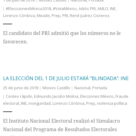
1 de julio de 2018
Moises Castillo
Nacional
,
Portada
#ElecccionesMéxico2018
,
#VotaMéxico
,
Adiós PRI
,
AMLO
,
INE
,
Lorenzo Córdova
,
Meade
,
Prep
,
PRI
,
René Juárez Cisneros
El candidato del PRI admitió que los números no le
favorecen.
LA ELECCIÓN DEL 1 DE JULIO ESTARÁ “BLINDADA”: INE
25 de junio de 2018
Moises Castillo
Nacional
,
Portada
Conteo rápido
,
Edmundo Jacobo Molina
,
Elecciones México
,
Fraude
electoral
,
INE
,
inseguridad
,
Lorenzo Córdova
,
Prep
,
violencia política
El Instituto Nacional Electoral realizó el Simulacro
Nacional del Programa de Resultados Electorales