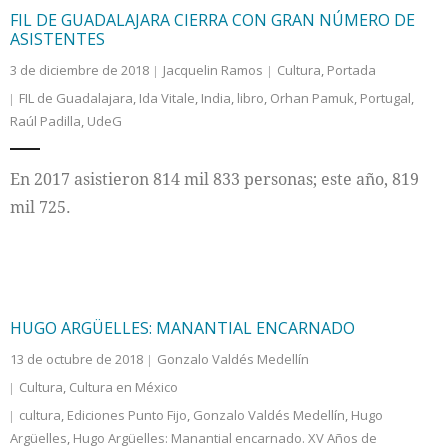
FIL DE GUADALAJARA CIERRA CON GRAN NÚMERO DE
ASISTENTES
3 de diciembre de 2018
Jacquelin Ramos
Cultura
,
Portada
FIL de Guadalajara
,
Ida Vitale
,
India
,
libro
,
Orhan Pamuk
,
Portugal
,
Raúl Padilla
,
UdeG
En 2017 asistieron 814 mil 833 personas; este año, 819
mil 725.
HUGO ARGÜELLES: MANANTIAL ENCARNADO
13 de octubre de 2018
Gonzalo Valdés Medellín
Cultura
,
Cultura en México
cultura
,
Ediciones Punto Fijo
,
Gonzalo Valdés Medellín
,
Hugo
Argüelles
,
Hugo Argüelles: Manantial encarnado. XV Años de