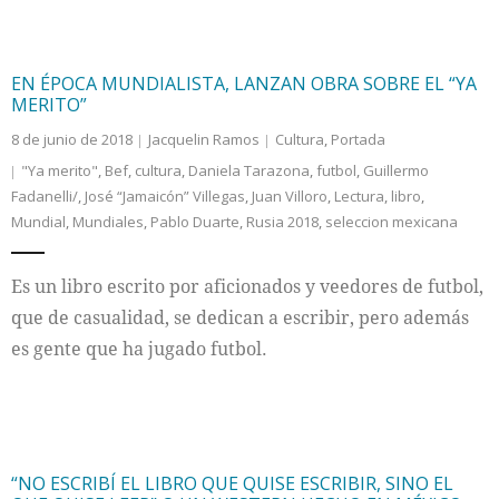
EN ÉPOCA MUNDIALISTA, LANZAN OBRA SOBRE EL “YA
MERITO”
8 de junio de 2018
Jacquelin Ramos
Cultura
,
Portada
"Ya merito"
,
Bef
,
cultura
,
Daniela Tarazona
,
futbol
,
Guillermo
Fadanelli/
,
José “Jamaicón” Villegas
,
Juan Villoro
,
Lectura
,
libro
,
Mundial
,
Mundiales
,
Pablo Duarte
,
Rusia 2018
,
seleccion mexicana
Es un libro escrito por aficionados y veedores de futbol,
que de casualidad, se dedican a escribir, pero además
es gente que ha jugado futbol.
“NO ESCRIBÍ EL LIBRO QUE QUISE ESCRIBIR, SINO EL