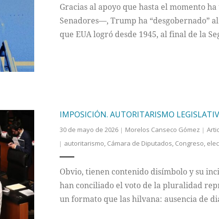
Gracias al apoyo que hasta el momento ha
Senadores—, Trump ha “desgobernado” al p
que EUA logró desde 1945, al final de la 
IMPOSICIÓN. AUTORITARISMO LEGISLATIV
30 de mayo de 2026
Morelos Canseco Gómez
Arti
autoritarismo
,
Cámara de Diputados
,
Congreso
,
ele
Obvio, tienen contenido disímbolo y su inci
han conciliado el voto de la pluralidad re
un formato que las hilvana: ausencia de d