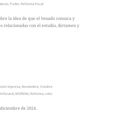
iativas
,
Poder
,
Reforma Fiscal
obre la idea de que el Senado conozca y
es relacionadas con el estudio, dictamen y
ición Impresa
,
Noviembre
,
Octubre
,
Infonavit
,
MORENA
,
Reforma
,
robo
 diciembre de 2024.