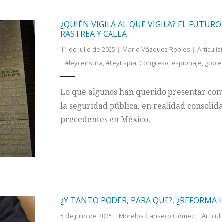
¿QUIÉN VIGILA AL QUE VIGILA? EL FUTUR
RASTREA Y CALLA
11 de julio de 2025
Mario Vázquez Robles
Articulis
#leycensura
,
#LeyEspia
,
Congreso
,
espionaje
,
gobie
Lo que algunos han querido presentar com
la seguridad pública, en realidad consolida
precedentes en México.
¿Y TANTO PODER, PARA QUÉ?, ¿REFORMA
5 de julio de 2025
Morelos Canseco Gómez
Articul