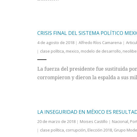
CRISIS FINAL DEL SISTEMA POLÍTICO MEX
4 de agosto de 2018
Alfredo Ríos Camarena
Articu
clase política
,
mexico
,
modelo de desarrollo
,
neolibe
La fuerza del presidente fue sustituida por 
corrompieron y dieron la espalda a sus mil
LA INSEGURIDAD EN MÉXICO ES RESULTAD
20 de marzo de 2018
Moises Castillo
Nacional
,
Por
clase política
,
corrupción
,
Elección 2018
,
Grupo Mode