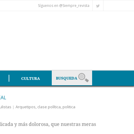
Síguenos en @Siempre_revista
CULTURA
EAL
ulistas
Arquetipos
,
clase política
,
politica
licada y más dolorosa, que nuestras meras