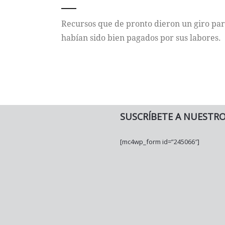
Recursos que de pronto dieron un giro para
habían sido bien pagados por sus labores.
SUSCRÍBETE A NUESTR
[mc4wp_form id=”245066″]