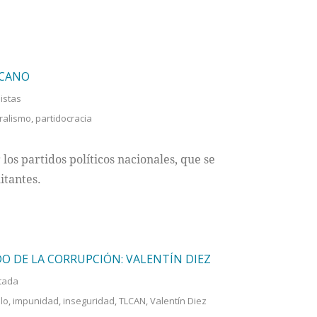
ICANO
listas
ralismo
,
partidocracia
los partidos políticos nacionales, que se
itantes.
O DE LA CORRUPCIÓN: VALENTÍN DIEZ
tada
lo
,
impunidad
,
inseguridad
,
TLCAN
,
Valentín Diez