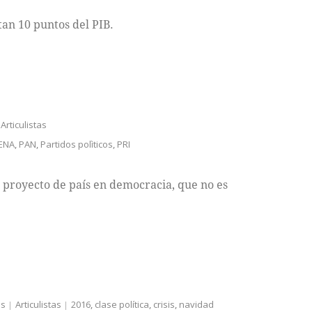
an 10 puntos del PIB.
Articulistas
ENA
,
PAN
,
Partidos polìticos
,
PRI
n proyecto de país en democracia, que no es
as
Articulistas
2016
,
clase política
,
crisis
,
navidad