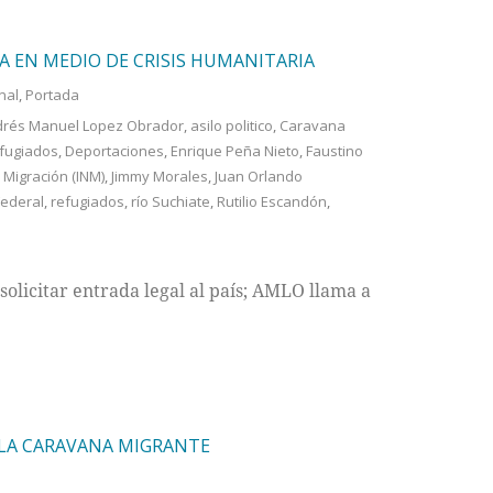
 EN MEDIO DE CRISIS HUMANITARIA
nal
,
Portada
rés Manuel Lopez Obrador
,
asilo politico
,
Caravana
fugiados
,
Deportaciones
,
Enrique Peña Nieto
,
Faustino
e Migración (INM)
,
Jimmy Morales
,
Juan Orlando
Federal
,
refugiados
,
río Suchiate
,
Rutilio Escandón
,
olicitar entrada legal al país; AMLO llama a
 LA CARAVANA MIGRANTE