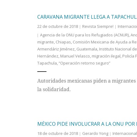
CARAVANA MIGRANTE LLEGA A TAPACHULA
22 de octubre de 2018
Revista Siempre!
Internacio
Agencia de la ONU para los Refugiados (ACNUR)
,
And
migrante
,
Chiapas
,
Comisión Mexicana de Ayuda a Re
Armendáriz Jiménez
,
Guatemala
,
Instituto Nacional d
Hernández
,
Manuel Velasco
,
migración ilegal
,
Policía 
Tapachula
,
“Operación retorno seguro”
Autoridades mexicanas piden a migrantes s
la solidaridad.
MÉXICO PIDE INVOLUCRAR A LA ONU POR
18 de octubre de 2018
Gerardo Yong
Internacional