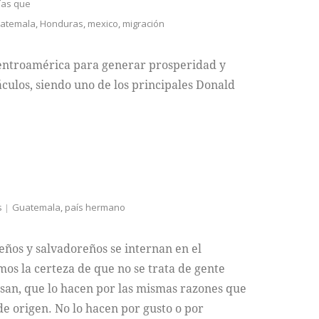
ías que
atemala
,
Honduras
,
mexico
,
migración
Centroamérica para generar prosperidad y
áculos, siendo uno de los principales Donald
s
Guatemala
,
país hermano
os y salvadoreños se internan en el
emos la certeza de que no se trata de gente
san, que lo hacen por las mismas razones que
de origen. No lo hacen por gusto o por