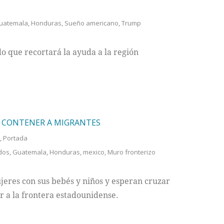
uatemala
,
Honduras
,
Sueño americano
,
Trump
o que recortará la ayuda a la región
A CONTENER A MIGRANTES
,
Portada
dos
,
Guatemala
,
Honduras
,
mexico
,
Muro fronterizo
eres con sus bebés y niños y esperan cruzar
ar a la frontera estadounidense.