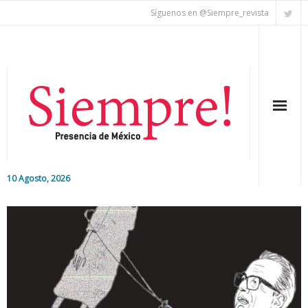
Síguenos en @Siempre_revista
10 Agosto, 2026
Inicio
Editorial
Nacional
Colaboradores