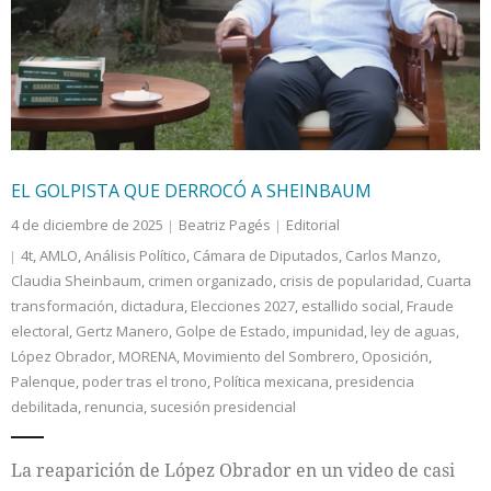
Internacional
Cultura
EL GOLPISTA QUE DERROCÓ A SHEINBAUM
4 de diciembre de 2025
Beatriz Pagés
Editorial
4t
,
AMLO
,
Análisis Político
,
Cámara de Diputados
,
Carlos Manzo
,
Claudia Sheinbaum
,
crimen organizado
,
crisis de popularidad
,
Cuarta
transformación
,
dictadura
,
Elecciones 2027
,
estallido social
,
Fraude
electoral
,
Gertz Manero
,
Golpe de Estado
,
impunidad
,
ley de aguas
,
López Obrador
,
MORENA
,
Movimiento del Sombrero
,
Oposición
,
Palenque
,
poder tras el trono
,
Política mexicana
,
presidencia
debilitada
,
renuncia
,
sucesión presidencial
La reaparición de López Obrador en un video de casi