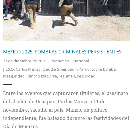
Internacional
Cultura
MÉXICO 2025: SOMBRAS CRIMINALES PERSISTENTES
23 de diciembre de 2025
Redacción
Nacional
2025
,
Carlos Manzo
,
Claudia Sheinbaum Pardo
,
coche bomba
,
inseguridad
,
Rancho Izaguirre
,
resumen
,
seguridad
Entre los eventos que capturaron titulares, el asesinato
del alcalde de Uruapan, Carlos Manzo, el 1 de
noviembre, sacudió al país. Manzo, un político
independiente, fue baleado durante las festividades del
Día de Muertos…