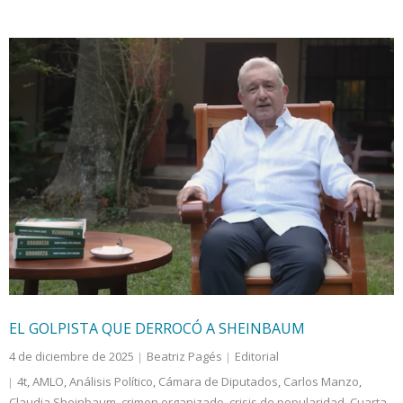
EL GOLPISTA QUE DERROCÓ A SHEINBAUM
4 de diciembre de 2025
Beatriz Pagés
Editorial
4t
,
AMLO
,
Análisis Político
,
Cámara de Diputados
,
Carlos Manzo
,
Claudia Sheinbaum
,
crimen organizado
,
crisis de popularidad
,
Cuarta