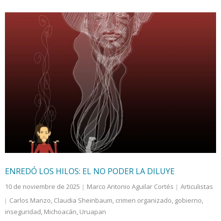
ENREDÓ LOS HILOS: EL NO PODER LA DILUYE
10 de noviembre de 2025
Marco Antonio Aguilar Cortés
Articulistas
Carlos Manzo
,
Claudia Sheinbaum
,
crimen organizado
,
gobierno
,
inseguridad
,
Michoacán
,
Uruapan