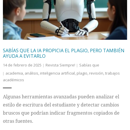
Internacional
Cultura
SABÍAS QUE LA IA PROPICIA EL PLAGIO, PERO TAMBIÉN
AYUDA A EVITARLO
14 de febrero de 2025
Revista Siempre!
Sabías que
academia
,
análisis
,
inteligencia artificial
,
plagio
,
revisión
,
trabajos
académicos
Algunas herramientas avanzadas pueden analizar el
estilo de escritura del estudiante y detectar cambios
bruscos que podrían indicar fragmentos copiados de
otras fuentes.