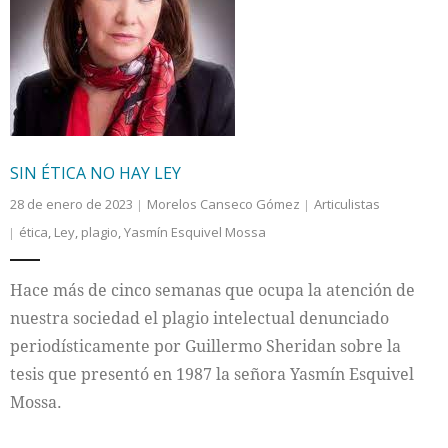
SIN ÉTICA NO HAY LEY
28 de enero de 2023
Morelos Canseco Gómez
Articulistas
ética
,
Ley
,
plagio
,
Yasmín Esquivel Mossa
Hace más de cinco semanas que ocupa la atención de
nuestra sociedad el plagio intelectual denunciado
periodísticamente por Guillermo Sheridan sobre la
tesis que presentó en 1987 la señora Yasmín Esquivel
Mossa.