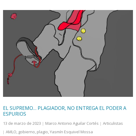
EL SUPREMO… PLAGIADOR, NO ENTREGA EL PODER A
ESPURIOS
13 de marzo de 2023
Marco Antonio Aguilar Cortés
Articulistas
AMLO
,
gobierno
,
plagio
,
Yasmín Esquivel Mossa