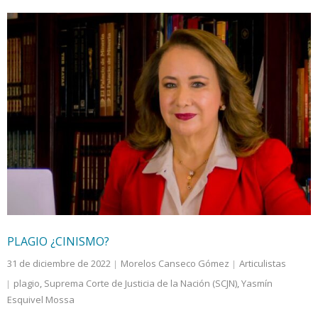
PLAGIO ¿CINISMO?
31 de diciembre de 2022
Morelos Canseco Gómez
Articulistas
plagio
,
Suprema Corte de Justicia de la Nación (SCJN)
,
Yasmín
Esquivel Mossa