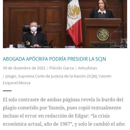
ABOGADA APÓCRIFA PODRÍA PRESIDIR LA SCJN
30 de diciembre de 2022
Plácido Garza
Articulistas
plagio
,
Suprema Corte de Justicia de la Nación (SCJN)
,
Yasmín
Esquivel Mossa
El solo contraste de ambas páginas revela lo burdo del
plagio cometido por Yasmín, pues copió textualmente
incluso el error en redacción de Edgar: “la crisis
económica actual, año de 1987”, y solo le cambió el año: