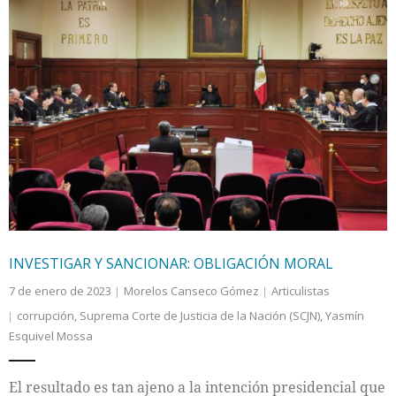
INVESTIGAR Y SANCIONAR: OBLIGACIÓN MORAL
7 de enero de 2023
Morelos Canseco Gómez
Articulistas
corrupción
,
Suprema Corte de Justicia de la Nación (SCJN)
,
Yasmín
Esquivel Mossa
El resultado es tan ajeno a la intención presidencial que