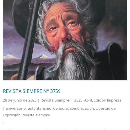
REVISTA SIEMPRE N° 3759
28 de junio de 2025
Revista Siempre!
2025
,
Abril
,
Edición Impresa
aniversario
,
autoritarismo
,
Censura
,
comunicación
,
Libertad de
Expresión
,
revista siempre