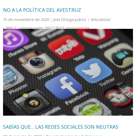
NO A LA POLÍTICA DEL AVESTRUZ
15 de noviembre de 2020
Joel Ortega Juárez
Articulistas
AMLO
,
comunicación
,
DISCURSO
,
propaganda
Mientras se producen éstos fenómenos en el ámbito de
agrupaciones que intentan unir sus fuerzas para dar la
batalla política en el marco institucional e incluso
electoral, ocurren diariamente hechos de violencia
cada vez más salvajes.
SABÍAS QUE… LAS REDES SOCIALES SON NEUTRAS