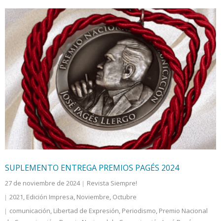
SUPLEMENTO ENTREGA PREMIOS PAGÉS 2024
27 de noviembre de 2024
Revista Siempre!
2021
,
Edición Impresa
,
Noviembre
,
Octubre
comunicación
,
Libertad de Expresión
,
Periodismo
,
Premio Nacional