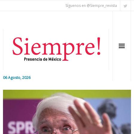
Síguenos en @Siempre_revista
06 Agosto, 2026
Inicio
Editorial
Nacional
Colaboradores