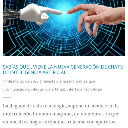
SABÍAS QUÉ… VIENE LA NUEVA GENERACIÓN DE CHATS
DE INTELIGENCIA ARTIFICIAL
17 de marzo de 2023
Revista Siempre!
Sabías que
comunicación
,
inteligencia artificial
,
interface
,
tecnología
La llegada de esta tecnología, supone un avance en la
interrelación humano-máquina, en momentos en que
en nuestros hogares tenemos relación con aparatos