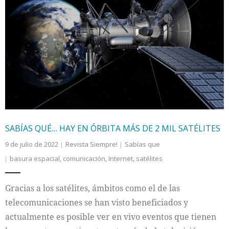
SABÍAS QUÉ… HAY EN ÓRBITA MÁS DE 2 MIL SATÉLITES
9 de julio de 2022
Revista Siempre!
Sabías que
basura espacial
,
comunicación
,
Internet
,
satélites
Gracias a los satélites, ámbitos como el de las
telecomunicaciones se han visto beneficiados y
actualmente es posible ver en vivo eventos que tienen