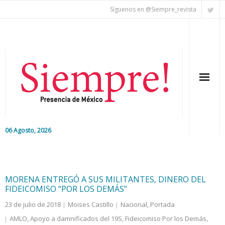
Síguenos en @Siempre_revista
06 Agosto, 2026
Inicio
Editorial
MORENA ENTREGÓ A SUS MILITANTES, DINERO DEL
FIDEICOMISO “POR LOS DEMÁS”
Nacional
23 de julio de 2018
Moises Castillo
Nacional
,
Portada
AMLO
,
Apoyo a damnificados del 19S
,
Fideicomiso Por los Demás
,
Colaboradores