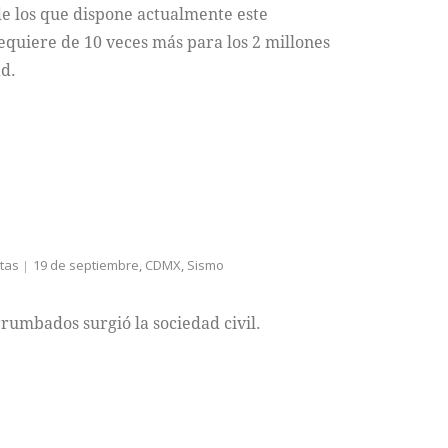
de los que dispone actualmente este
equiere de 10 veces más para los 2 millones
ad.
stas
19 de septiembre
,
CDMX
,
Sismo
errumbados surgió la sociedad civil.