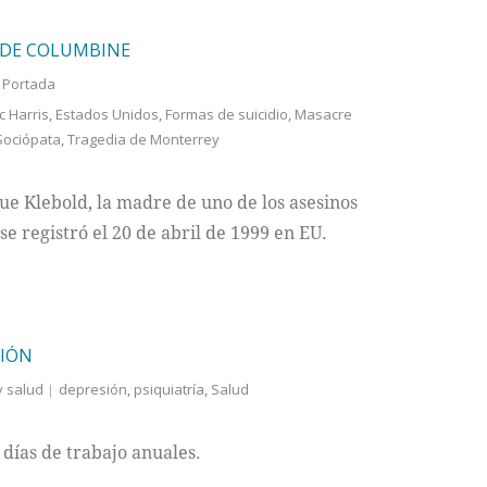
 DE COLUMBINE
,
Portada
ic Harris
,
Estados Unidos
,
Formas de suicidio
,
Masacre
Sociópata
,
Tragedia de Monterrey
ue Klebold, la madre de uno de los asesinos
e registró el 20 de abril de 1999 en EU.
SIÓN
y salud
depresión
,
psiquiatría
,
Salud
 días de trabajo anuales.