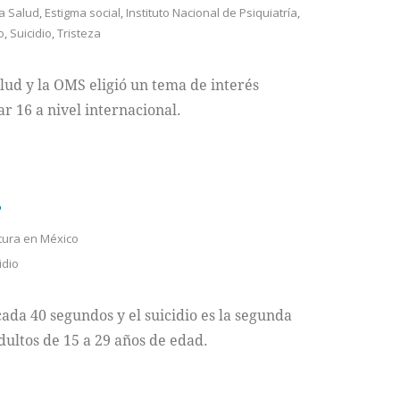
la Salud
,
Estigma social
,
Instituto Nacional de Psiquiatría
,
o
,
Suicidio
,
Tristeza
ud y la OMS eligió un tema de interés
r 16 a nivel internacional.
?
tura en México
idio
ada 40 segundos y el suicidio es la segunda
ultos de 15 a 29 años de edad.