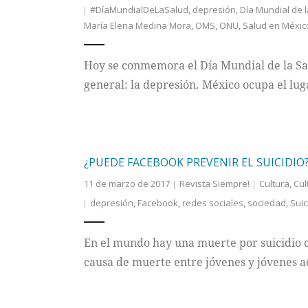
#DíaMundialDeLaSalud
,
depresión
,
Día Mundial de 
María Elena Medina Mora
,
OMS
,
ONU
,
Salud en Méxic
Hoy se conmemora el Día Mundial de la Sal
general: la depresión. México ocupa el luga
¿PUEDE FACEBOOK PREVENIR EL SUICIDIO
11 de marzo de 2017
Revista Siempre!
Cultura
,
Cul
depresión
,
Facebook
,
redes sociales
,
sociedad
,
Suic
En el mundo hay una muerte por suicidio c
causa de muerte entre jóvenes y jóvenes ad