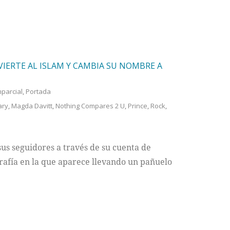
IERTE AL ISLAM Y CAMBIA SU NOMBRE A
mparcial
,
Portada
ary
,
Magda Davitt
,
Nothing Compares 2 U
,
Prince
,
Rock
,
sus seguidores a través de su cuenta de
grafía en la que aparece llevando un pañuelo