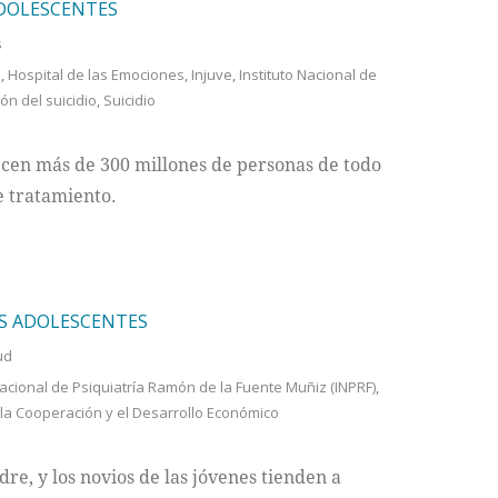
ADOLESCENTES
s
e
,
Hospital de las Emociones
,
Injuve
,
Instituto Nacional de
ón del suicidio
,
Suicidio
cen más de 300 millones de personas de todo
e tratamiento.
ES ADOLESCENTES
ud
Nacional de Psiquiatría Ramón de la Fuente Muñiz (INPRF)
,
la Cooperación y el Desarrollo Económico
dre, y los novios de las jóvenes tienden a