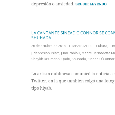
depresión o ansiedad.
SEGUIR LEYENDO
LA CANTANTE SINÉAD O’CONNOR SE CONV
SHUHADA
26 de octubre de 2018
ElIMPARCIAL.ES
Cultura
,
El I
depresión
,
Islam
,
Juan Pablo II
,
Madre Bernadette M
Shaykh Dr Umar Al-Qadri
,
Shuhada
,
Sinead O´Connor
La artista dublinesa comunicó la noticia a 
Twitter, en la que también colgó una foto
tipo hiyab.