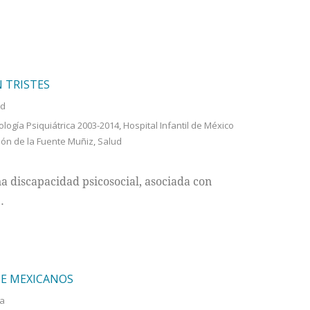
 TRISTES
ud
logía Psiquiátrica 2003-2014
,
Hospital Infantil de México
món de la Fuente Muñiz
,
Salud
discapacidad psicosocial, asociada con
…
DE MEXICANOS
a