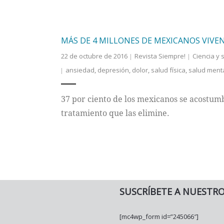
MÁS DE 4 MILLONES DE MEXICANOS VIVE
22 de octubre de 2016
Revista Siempre!
Ciencia y 
ansiedad
,
depresión
,
dolor
,
salud física
,
salud ment
37 por ciento de los mexicanos se acostumb
tratamiento que las elimine.
SUSCRÍBETE A NUESTR
[mc4wp_form id=”245066″]