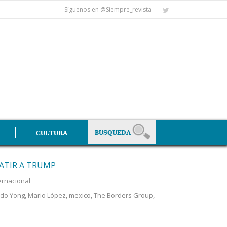
Síguenos en @Siempre_revista
CULTURA
ATIR A TRUMP
ernacional
do Yong
,
Mario López
,
mexico
,
The Borders Group
,