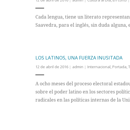
12 de abril de 2016
admin
Cultura al Día
,
En corto
Cada lengua, tiene un literato representan
Saavedra, para el inglés, sin duda alguna,
LOS LATINOS, UNA FUERZA INUSITADA
12 de abril de 2016
admin
Internacional
,
Portada
,
A ocho meses del proceso electoral estado
sobre el poder latino en los sectores polít
radicales en las políticas internas de la U