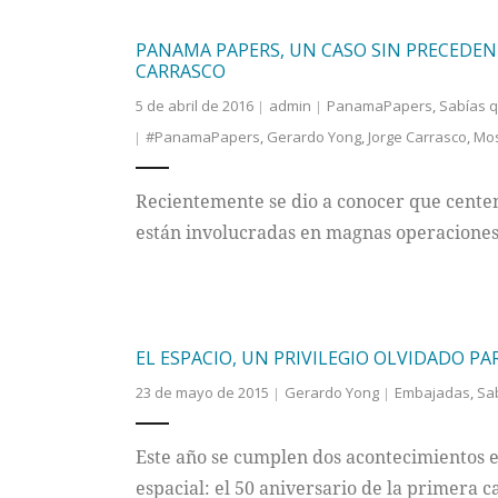
PANAMA PAPERS, UN CASO SIN PRECEDENT
CARRASCO
5 de abril de 2016
admin
PanamaPapers
,
Sabías 
#PanamaPapers
,
Gerardo Yong
,
Jorge Carrasco
,
Mos
Recientemente se dio a conocer que cente
están involucradas en magnas operaciones
EL ESPACIO, UN PRIVILEGIO OLVIDADO PA
23 de mayo de 2015
Gerardo Yong
Embajadas
,
Sa
Este año se cumplen dos acontecimientos e
espacial: el 50 aniversario de la primera c