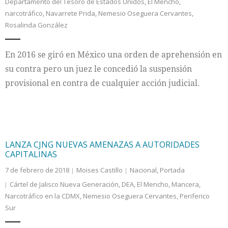
Departamento del Tesoro de Estados Unidos
,
El Mencho
,
narcotráfico
,
Navarrete Prida
,
Nemesio Oseguera Cervantes
,
Rosalinda González
En 2016 se giró en México una orden de aprehensión en
su contra pero un juez le concedió la suspensión
provisional en contra de cualquier acción judicial.
LANZA CJNG NUEVAS AMENAZAS A AUTORIDADES
CAPITALINAS
7 de febrero de 2018
Moises Castillo
Nacional
,
Portada
Cártel de Jalisco Nueva Generación
,
DEA
,
El Mencho
,
Mancera
,
Narcotráfico en la CDMX
,
Nemesio Oseguera Cervantes
,
Periferico
Sur