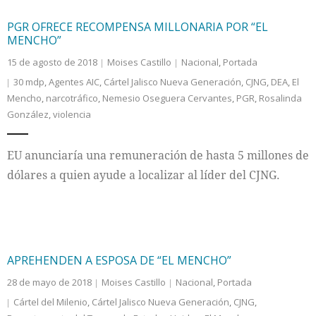
PGR OFRECE RECOMPENSA MILLONARIA POR “EL
MENCHO”
15 de agosto de 2018
Moises Castillo
Nacional
,
Portada
30 mdp
,
Agentes AIC
,
Cártel Jalisco Nueva Generación
,
CJNG
,
DEA
,
El
Mencho
,
narcotráfico
,
Nemesio Oseguera Cervantes
,
PGR
,
Rosalinda
González
,
violencia
EU anunciaría una remuneración de hasta 5 millones de
dólares a quien ayude a localizar al líder del CJNG.
APREHENDEN A ESPOSA DE “EL MENCHO”
28 de mayo de 2018
Moises Castillo
Nacional
,
Portada
Cártel del Milenio
,
Cártel Jalisco Nueva Generación
,
CJNG
,