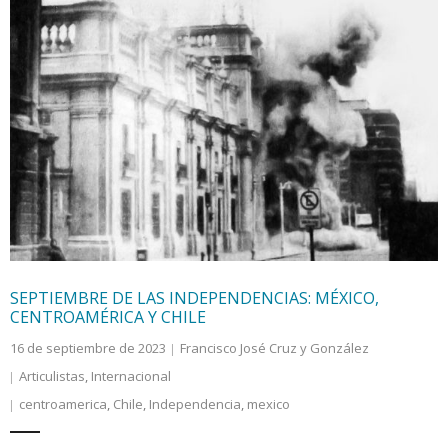
SEPTIEMBRE DE LAS INDEPENDENCIAS: MÉXICO,
CENTROAMÉRICA Y CHILE
16 de septiembre de 2023
Francisco José Cruz y González
Articulistas
,
Internacional
centroamerica
,
Chile
,
Independencia
,
mexico