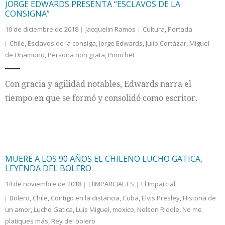
JORGE EDWARDS PRESENTA “ESCLAVOS DE LA
CONSIGNA”
10 de diciembre de 2018
Jacquelin Ramos
Cultura
,
Portada
Chile
,
Esclavos de la consiga
,
Jorge Edwards
,
Julio Cortázar
,
Miguel
de Unamuno
,
Persona non grata
,
Pinochet
Con gracia y agilidad notables, Edwards narra el
tiempo en que se formó y consolidó como escritor.
MUERE A LOS 90 AÑOS EL CHILENO LUCHO GATICA,
LEYENDA DEL BOLERO
14 de noviembre de 2018
ElIMPARCIAL.ES
El Imparcial
Bolero
,
Chile
,
Contigo en la distancia
,
Cuba
,
Elvis Presley
,
Historia de
un amor
,
Lucho Gatica
,
Luis Miguel
,
mexico
,
Nelson Riddle
,
No me
platiques más
,
Rey del bolero