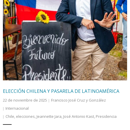
ELECCIÓN CHILENA Y PASARELA DE LATINOAMÉRICA
22 de noviembre de 2025
Francisco José Cruz y González
Internacional
Chile
,
elecciones
,
Jeannette Jara
,
José Antonio Kast
,
Presidencia