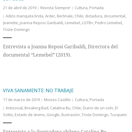
21 de abril de 2019
Revista Siempre!
Cultura
,
Portada
Adiós mariquita linda
,
Arder
,
Berlinale
,
Chile
,
dictadura
,
documental
,
Jeanette
,
Joanna Reposi Garibaldi
,
Lemebel
,
LGTB+
,
Pedro Lemebel
,
Triste Domingo
Entrevista a Joanna Reposi Garibaldi, Directora del
documental “Lemebel” (2019).
VIVA SANAMENTE: NO TRABAJE
17 de marzo de 2019
Moises Castillo
Cultura
,
Portada
Antisocial
,
Breaking Bad
,
Catalina Bu
,
Chile
,
Diario de un solo
,
El
Solito
,
Estado de ánimo
,
Google
,
Ilustración
,
Triste Domingo
,
Tusquets
Entrevista a la ilustradora chilena Catalina Bu.