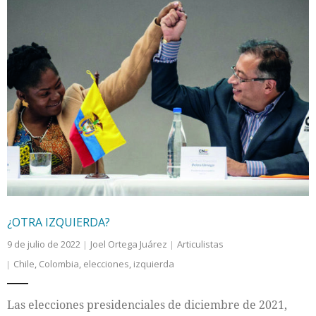
¿OTRA IZQUIERDA?
9 de julio de 2022
Joel Ortega Juárez
Articulistas
Chile
,
Colombia
,
elecciones
,
izquierda
Las elecciones presidenciales de diciembre de 2021,