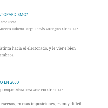
GATOPARDISMO?
Articulistas
Moreira
,
Roberto Borge
,
Tomás Yarrington
,
Ulises Ruiz
,
stinta hacia el electorado, y le viene bien
iembros.
O EN 2000
Enrique Ochoa
,
Irma Ortiz
,
PRI
,
Ulises Ruiz
 excesos, en esas imposiciones, es muy difícil