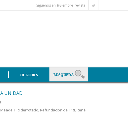
Síguenos en @Siempre_revista
CULTURA
LA UNIDAD
a
o Meade
,
PRI derrotado
,
Refundación del PRI
,
René