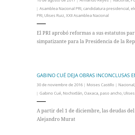
10 de agosto de 2017
Armando Reyes
Nacional
,
Po
Asamblea Nacional PRI
,
candidatura presidencial
,
el
PRI
,
Ulises Ruiz
,
XXII Asamblea Nacional
El PRI aprobó reformas a sus estatutos pa
simpatizante para la Presidencia de la Rep
GABINO CUÉ DEJA OBRAS INCONCLUSAS E
30 de noviembre de 2016
Moises Castillo
Nacional
Gabino Cué
,
Nochixtlán
,
Oaxaca
,
paso ancho
,
Ulises
A partir del 1 de diciembre, las deudas d
Alejandro Murat