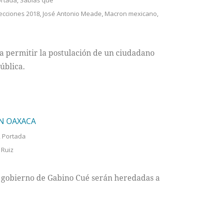
rtada
,
Sabías que
ecciones 2018
,
José Antonio Meade
,
Macron mexicano
,
ra permitir la postulación de un ciudadano
ública.
N OAXACA
,
Portada
 Ruiz
el gobierno de Gabino Cué serán heredadas a