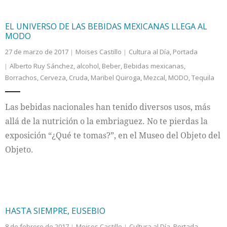
EL UNIVERSO DE LAS BEBIDAS MEXICANAS LLEGA AL
MODO
27 de marzo de 2017
Moises Castillo
Cultura al Día
,
Portada
Alberto Ruy Sánchez
,
alcohol
,
Beber
,
Bebidas mexicanas
,
Borrachos
,
Cerveza
,
Cruda
,
Maribel Quiroga
,
Mezcal
,
MODO
,
Tequila
Las bebidas nacionales han tenido diversos usos, más
allá de la nutrición o la embriaguez. No te pierdas la
exposición “¿Qué te tomas?”, en el Museo del Objeto del
Objeto.
HASTA SIEMPRE, EUSEBIO
8 de febrero de 2017
Moises Castillo
Cultura al Día
,
Portada