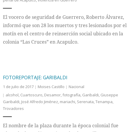
penal de Acapulco
,
violencia en Guerrero
El vocero de seguridad de Guerrero, Roberto Álvarez,
informó que son 28 los muertos y tres lesionados por el
motín en el centro de reinserción social ubicado en la
colonia “Las Cruces” en Acapulco.
FOTOREPORTAJE: GARIBALDI
1 de julio de 2017
Moises Castillo
Nacional
alcohol
,
Cuartoscuro
,
Desamor
,
fotografía
,
Garibaldi
,
Giuseppe
Garibaldi
,
José Alfredo Jiménez
,
mariachi
,
Serenata
,
Tenampa
,
Trovadores
El nombre de la plaza durante la época colonial fue