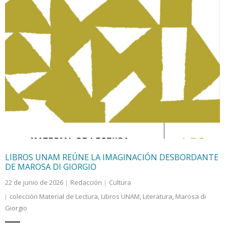
LIBROS UNAM REÚNE LA IMAGINACIÓN DESBORDANTE
DE MAROSA DI GIORGIO
22 de junio de 2026
Redacción
Cultura
colección Material de Lectura
,
Libros UNAM
,
Literatura
,
Marosa di
Giorgio