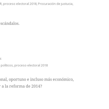
R
,
proceso electoral 2018
,
Procuración de justucia
,
escándalos.
as
 polìticos
,
proceso electoral 2018
ional, oportuno e incluso más económico,
r a la reforma de 2014?