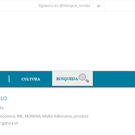
Síguenos en @Siempre_revista
CULTURA
MLO
da
eicomiso
,
INE
,
MORENA
,
Multa millonaria
,
proceso
nganza vil