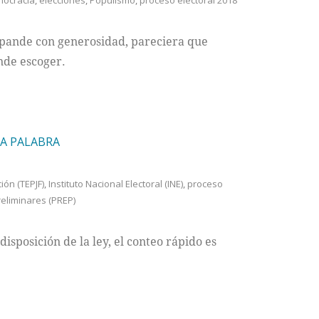
ocracia
,
elecciones
,
Populismo
,
proceso electoral 2018
expande con generosidad, pareciera que
nde escoger.
MA PALABRA
ión (TEPJF)
,
Instituto Nacional Electoral (INE)
,
proceso
eliminares (PREP)
isposición de la ley, el conteo rápido es