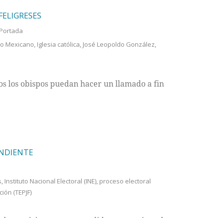
FELIGRESES
Portada
do Mexicano
,
Iglesia católica
,
José Leopoldo González
,
odos los obispos puedan hacer un llamado a fin
ENDIENTE
s
,
Instituto Nacional Electoral (INE)
,
proceso electoral
ción (TEPJF)