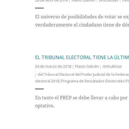
28 de abril de 2018
Flavio Galván
Articulistas
Dem
El universo de posibilidades de votar se 
verdaderamente el ciudadano tiene de dó
EL TRIBUNAL ELECTORAL TIENE LA ÚLTI
24 de marzo de 2018
Flavio Galván
Articulistas
del Tribunal Electoral del Poder Judicial de la Federac
electoral 2018
,
Programa de Resultados Electorales Pr
En tanto el PREP se debe llevar a cabo por d
optativo.