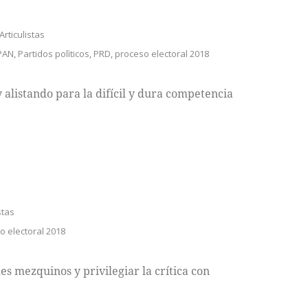
Articulistas
PAN
,
Partidos polìticos
,
PRD
,
proceso electoral 2018
 alistando para la difícil y dura competencia
stas
o electoral 2018
s mezquinos y privilegiar la crítica con