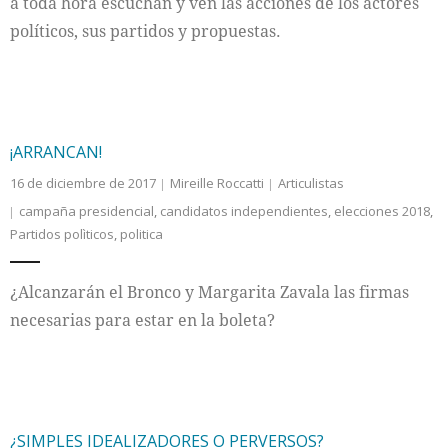
a toda hora escuchan y ven las acciones de los actores
políticos, sus partidos y propuestas.
¡ARRANCAN!
16 de diciembre de 2017
Mireille Roccatti
Articulistas
campaña presidencial
,
candidatos independientes
,
elecciones 2018
,
Partidos polìticos
,
politica
¿Alcanzarán el Bronco y Margarita Zavala las firmas
necesarias para estar en la boleta?
¿SIMPLES IDEALIZADORES O PERVERSOS?