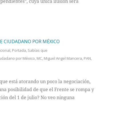
pendientes”, cuya única ilusión será
TE CIUDADANO POR MÉXICO
cional
,
Portada
,
Sabías que
iudadano por México
,
MC
,
Miguel Angel Mancera
,
PAN
,
 que está atorando un poco la negociación,
na posibilidad de que el Frente se rompa y
ción del 1 de julio? No veo ninguna