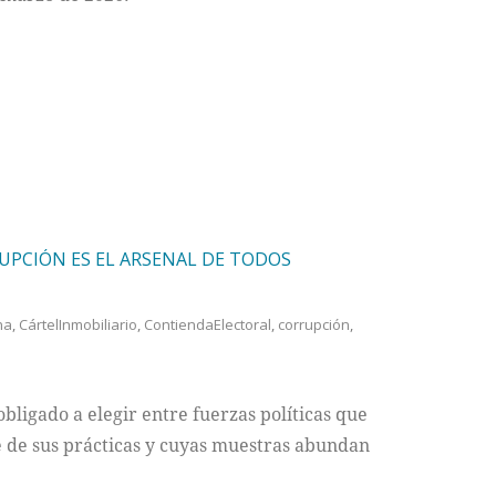
RUPCIÓN ES EL ARSENAL DE TODOS
na
,
CártelInmobiliario
,
ContiendaElectoral
,
corrupción
,
 obligado a elegir entre fuerzas políticas que
 de sus prácticas y cuyas muestras abundan