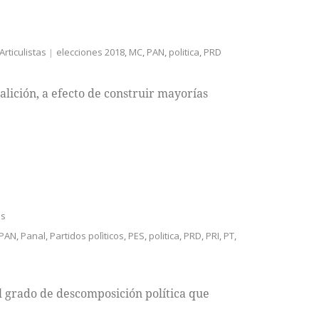
Articulistas
elecciones 2018
,
MC
,
PAN
,
politica
,
PRD
alición, a efecto de construir mayorías
as
PAN
,
Panal
,
Partidos polìticos
,
PES
,
politica
,
PRD
,
PRI
,
PT
,
l grado de descomposición política que