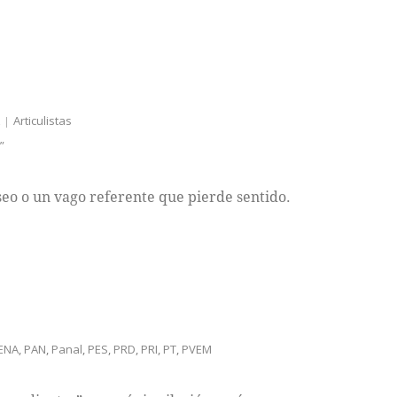
z
Articulistas
”
eo o un vago referente que pierde sentido.
ENA
,
PAN
,
Panal
,
PES
,
PRD
,
PRI
,
PT
,
PVEM