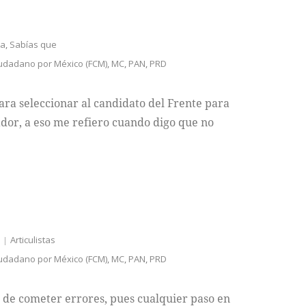
da
,
Sabías que
iudadano por México (FCM)
,
MC
,
PAN
,
PRD
ra seleccionar al candidato del Frente para
dor, a eso me refiero cuando digo que no
o
Articulistas
iudadano por México (FCM)
,
MC
,
PAN
,
PRD
d de cometer errores, pues cualquier paso en