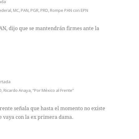
ada
ederal
,
MC
,
PAN
,
PGR
,
PRD
,
Rompe PAN con EPN
AN, dijo que se mantendrán firmes ante la
rtada
D
,
Ricardo Anaya
,
“Por México al Frente”
Frente señala que hasta el momento no existe
se vaya con la ex primera dama.