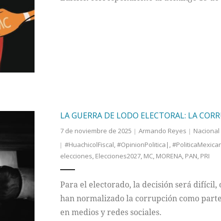
LA GUERRA DE LODO ELECTORAL: LA COR
7 de noviembre de 2025
Armando Reyes
Nacional
#HuachicolFiscal
,
#OpinionPolitica|
,
#PoliticaMexica
elecciones
,
Elecciones2027
,
MC
,
MORENA
,
PAN
,
PRI
Para el electorado, la decisión será difícil,
han normalizado la corrupción como parte
en medios y redes sociales.