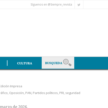
Síguenos en @Siempre_revista
CULTURA
Edición Impresa
ráfico
,
Oposición
,
PAN
,
Partidos polìticos
,
PRI
,
seguridad
 marzo de 2026.