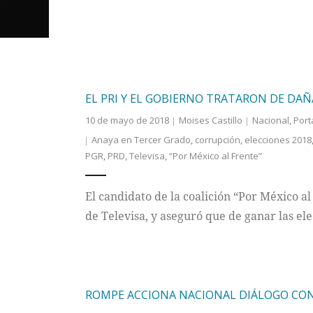
EL PRI Y EL GOBIERNO TRATARON DE DAÑ
10 de mayo de 2018
Moises Castillo
Nacional
,
Port
Anaya en Tercer Grado
,
corrupción
,
elecciones 2018
PGR
,
PRD
,
Televisa
,
“Por México al Frente”
El candidato de la coalición “Por México a
de Televisa, y aseguró que de ganar las el
ROMPE ACCIONA NACIONAL DIÁLOGO CON