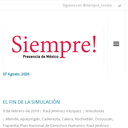
Síguenos en @Siempre_revista
07 Agosto, 2026
Inicio
Editorial
EL FIN DE LA SIMULACIÓN
9 de febrero de 2019
Raúl Jiménez Vázquez
Articulistas
Nacional
Allende
,
Apatzingán
,
Cadereyta
,
Calera
,
Nochixtlán
,
Ocoyucan
,
Papantla
Colaboradores
,
Plan Nacional de Derechos Humanos
,
Raúl Jiménez