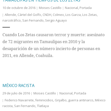
TAMAULIPAS EN TIEMPOS DE LOS ZETAS
10 de octubre de 2016
Moises Castillo
Nacional
,
Portada
Allende
,
Cártel del Golfo
,
CNDH
,
Colmex
,
Los Garza
,
Los Zetas
,
narcotráfico
,
San Fernando
,
Sergio Aguayo
Cuando Los Zetas causaron terror y muerte: asesinato
de 72 migrantes en Tamaulipas en 2010 y la
desaparición de un número incierto de personas en
2011, en Allende, Coahuila.
MÉXICO RACISTA
29 de julio de 2016
Moises Castillo
Nacional
,
Portada
Federico Navarrete
,
feminicidios
,
Grijalbo
,
guerra antinarco
,
México
racista
,
San Fernando
,
Tlatlaya