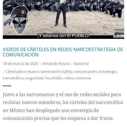
Internacional
Cultura
VIDEOS DE CÁRTELES EN REDES: NARCOESTRATEGIA DE
COMUNICACIÓN
19 de marzo de 2025
Armando Reyes
Nacional
Cártel Jalisco Nueva Generación (CJNG)
,
comunicación
,
estrategia
,
narcotráfico
,
seguridad
,
Teuchitlán
,
video
,
violencia
Junto a las narcomantas y el uso de redes sociales para
reclutar nuevos miembros, los cárteles del narcotráfico
en México han desplegado una estrategia de
comunicación precisa que les empieza a dar frutos.