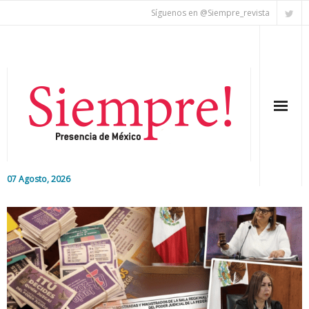
Síguenos en @Siempre_revista
07 Agosto, 2026
Inicio
Editorial
Nacional
Colaboradores