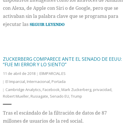
dispositivos inteligentes como los altavoces de Amazon
con Alexa, de Apple con Siri o de Google, pero que se
activaban sin la palabra clave que se programa para
ejecutar las
SEGUIR LEYENDO
ZUCKERBERG COMPARECE ANTE EL SENADO DE EEUU:
“FUE MI ERROR Y LO SIENTO”
11 de abril de 2018
ElIMPARCIAL.ES
El Imparcial
,
Internacional
,
Portada
Cambridge Analytics
,
Facebook
,
Mark Zuckerberg
,
privacidad
,
Robert Mueller
,
Rusiagate
,
Senado EU
,
Trump
Tras el escándalo de la filtración de datos de 87
millones de usuarios de la red social.