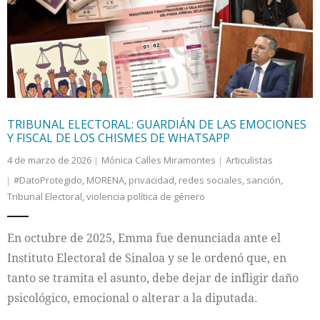
Internacional
Cultura
TRIBUNAL ELECTORAL: GUARDIÁN DE LAS EMOCIONES
Y FISCAL DE LOS CHISMES DE WHATSAPP
4 de marzo de 2026
Mónica Calles Miramontes
Articulistas
#DatoProtegido
,
MORENA
,
privacidad
,
redes sociales
,
sanción
,
Tribunal Electoral
,
violencia política de género
En octubre de 2025, Emma fue denunciada ante el
Instituto Electoral de Sinaloa y se le ordenó que, en
tanto se tramita el asunto, debe dejar de infligir daño
psicológico, emocional o alterar a la diputada.