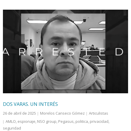
DOS VARAS. UN INTERÉS
26 de abril de 2025
Morelos Canseco Gómez
Articulistas
AMLO
,
espionaje
,
NSO group
,
Pegasus
,
politica
,
privacidad
,
seguridad