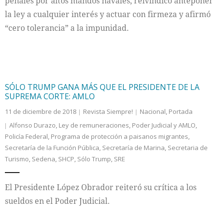
penales por altos mandos navales, reivindicó anteponer
la ley a cualquier interés y actuar con firmeza y afirmó
“cero tolerancia” a la impunidad.
SÓLO TRUMP GANA MÁS QUE EL PRESIDENTE DE LA
SUPREMA CORTE: AMLO
11 de diciembre de 2018
Revista Siempre!
Nacional
,
Portada
Alfonso Durazo
,
Ley de remuneraciones
,
Poder Judicial y AMLO
,
Policía Federal
,
Programa de protección a paisanos migrantes
,
Secretaría de la Función Pública
,
Secretaría de Marina
,
Secretaria de
Turismo
,
Sedena
,
SHCP
,
Sólo Trump
,
SRE
El Presidente López Obrador reiteró su crítica a los
sueldos en el Poder Judicial.