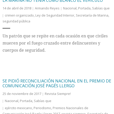
LA MARINA NO TENÍA COMO BLANCO EL VEHÍCULO
14 de abril de 2018
Armando Reyes
Nacional
,
Portada
,
Sabías que
crimen organizado
,
Ley de Seguridad Interior
,
Secretaría de Marina
,
seguridad pública
Un patrón que se repite en cada ocasión en que civiles
mueren por el fuego cruzado entre delincuentes y
cuerpos de seguridad.
SE PIDIÓ RECONCILIACIÓN NACIONAL EN EL PREMIO DE
COMUNICACIÓN JOSÉ PAGÉS LLERGO
25 de noviembre de 2017
Revista Siempre!
Nacional
,
Portada
,
Sabías que
ejército mexicano
,
Periodismo
,
Premios Nacionales de
Comunicación José Pagés Llergo 2017
,
revista siempre
,
Secretaría de