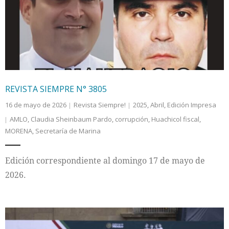
Internacional
Cultura
REVISTA SIEMPRE N° 3805
16 de mayo de 2026
Revista Siempre!
2025
,
Abril
,
Edición Impresa
AMLO
,
Claudia Sheinbaum Pardo
,
corrupción
,
Huachicol fiscal
,
MORENA
,
Secretaría de Marina
Edición correspondiente al domingo 17 de mayo de
2026.