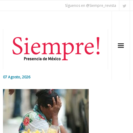
Síguenos en @Siempre_revista
07 Agosto, 2026
Inicio
Editorial
Nacional
Colaboradores