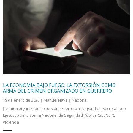
LA ECONOMÍA BAJO FUEGO: LA EXTORSIÓN COMO
ARMA DEL CRIMEN ORGANIZADO EN GUERRERO
19 de enero de 2026
Manuel Nava
Nacional
crimen organizado
,
extorsión
,
Guerrero
,
inseguridad
,
Secretariado
Ejecutivo del Sistema Nacional de Seguridad Pública (SESNSP)
,
violencia