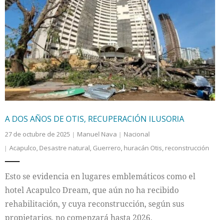
A DOS AÑOS DE OTIS, RECUPERACIÓN ILUSORIA
27 de octubre de 2025
Manuel Nava
Nacional
Acapulco
,
Desastre natural
,
Guerrero
,
huracán Otis
,
reconstrucción
Esto se evidencia en lugares emblemáticos como el
hotel Acapulco Dream, que aún no ha recibido
rehabilitación, y cuya reconstrucción, según sus
propietarios, no comenzará hasta 2026.