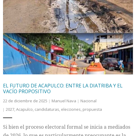
EL FUTURO DE ACAPULCO: ENTRE LA DIATRIBA Y EL
VACÍO PROPOSITIVO
22 de diciembre de 2025
Manuel Nava
Nacional
2027
,
Acapulco
,
candidaturas
,
elecciones
,
propuesta
Si bien el proceso electoral formal se inicia a mediados
de 2026, lo que es particularmente preocupante es la