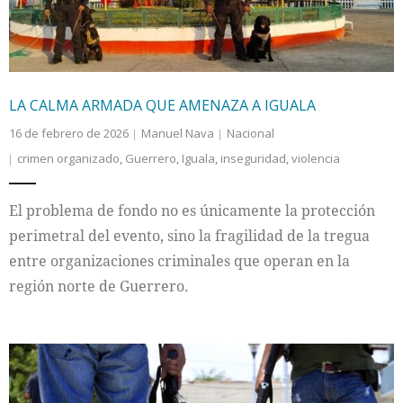
LA CALMA ARMADA QUE AMENAZA A IGUALA
16 de febrero de 2026
Manuel Nava
Nacional
crimen organizado
,
Guerrero
,
Iguala
,
inseguridad
,
violencia
El problema de fondo no es únicamente la protección
perimetral del evento, sino la fragilidad de la tregua
entre organizaciones criminales que operan en la
región norte de Guerrero.