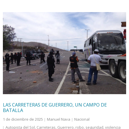
LAS CARRETERAS DE GUERRERO, UN CAMPO DE
BATALLA
1 de diciembre de 2025
Manuel Nava
Nacional
Autopista del Sol
,
Carreteras
,
Guerrero
,
robo
,
seguridad
,
violencia