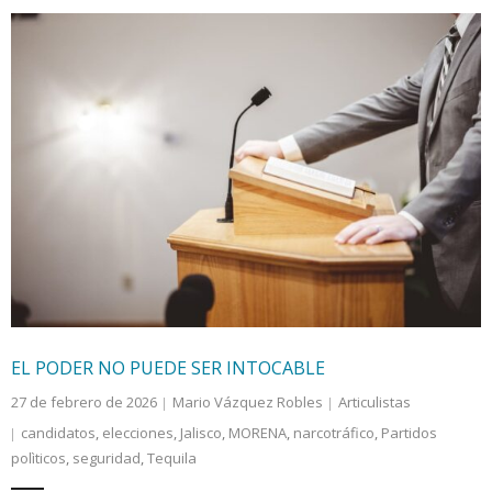
EL PODER NO PUEDE SER INTOCABLE
27 de febrero de 2026
Mario Vázquez Robles
Articulistas
candidatos
,
elecciones
,
Jalisco
,
MORENA
,
narcotráfico
,
Partidos
polìticos
,
seguridad
,
Tequila