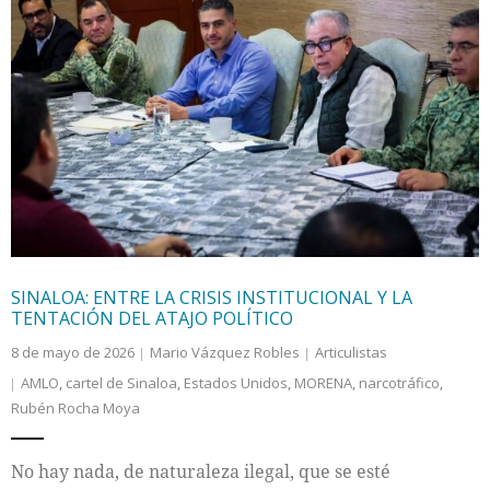
SINALOA: ENTRE LA CRISIS INSTITUCIONAL Y LA
TENTACIÓN DEL ATAJO POLÍTICO
8 de mayo de 2026
Mario Vázquez Robles
Articulistas
AMLO
,
cartel de Sinaloa
,
Estados Unidos
,
MORENA
,
narcotráfico
,
Rubén Rocha Moya
No hay nada, de naturaleza ilegal, que se esté