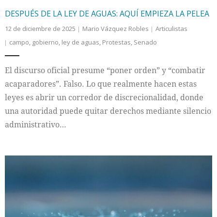
DESPUÉS DE LA LEY DE AGUAS: AQUÍ EMPIEZA LA PELEA
12 de diciembre de 2025
Mario Vázquez Robles
Articulistas
campo
,
gobierno
,
ley de aguas
,
Protestas
,
Senado
El discurso oficial presume “poner orden” y “combatir
acaparadores”. Falso. Lo que realmente hacen estas
leyes es abrir un corredor de discrecionalidad, donde
una autoridad puede quitar derechos mediante silencio
administrativo…