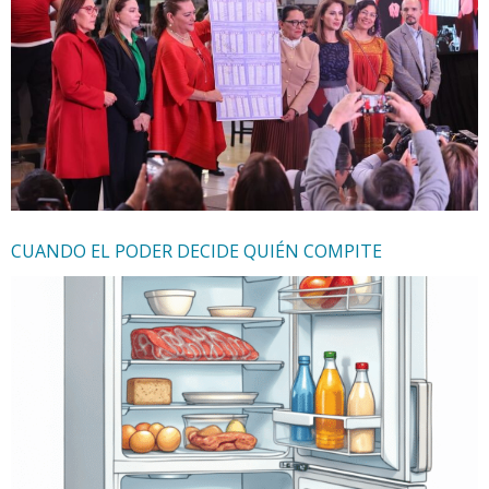
CUANDO EL PODER DECIDE QUIÉN COMPITE
30 de enero de 2026
Mario Vázquez Robles
Articulistas
autoritarismo
,
Democracia
,
elecciones
,
Partidos polìticos
,
reforma
electoral
Cuando quienes organizan las elecciones dependen del
poder político en turno para tener los recursos mínimos
necesarios para llevar a cabo su función constitucional,