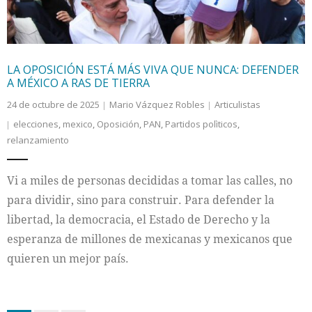
LA OPOSICIÓN ESTÁ MÁS VIVA QUE NUNCA: DEFENDER
A MÉXICO A RAS DE TIERRA
24 de octubre de 2025
Mario Vázquez Robles
Articulistas
elecciones
,
mexico
,
Oposición
,
PAN
,
Partidos polìticos
,
relanzamiento
Vi a miles de personas decididas a tomar las calles, no
para dividir, sino para construir. Para defender la
libertad, la democracia, el Estado de Derecho y la
esperanza de millones de mexicanas y mexicanos que
quieren un mejor país.