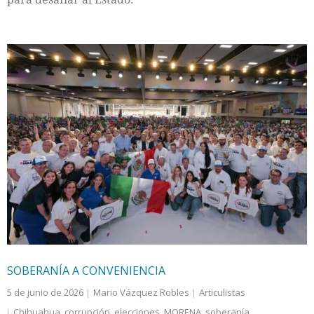
SOBERANÍA A CONVENIENCIA
5 de junio de 2026
Mario Vázquez Robles
Articulistas
Chihuahua
,
corrupción
,
elecciones
,
MORENA
,
soberanía