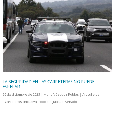
LA SEGURIDAD EN LAS CARRETERAS NO PUEDE
ESPERAR
26 de diciembre de 2025
Mario Vázquez Robles
Articulistas
Carreteras
,
Iniciativa
,
robo
,
seguridad
,
Senado