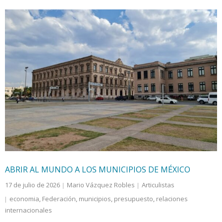
ABRIR AL MUNDO A LOS MUNICIPIOS DE MÉXICO
17 de julio de 2026
Mario Vázquez Robles
Articulistas
economia
,
Federación
,
municipios
,
presupuesto
,
relaciones
internacionales