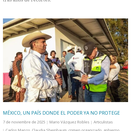
MÉXICO, UN PAÍS DONDE EL PODER YA NO PROTEGE
7 de noviembre de 2025
Mario Vázquez Robles
Articulistas
Carlos Manzo
,
Claudia Sheinbaum
,
crimen organizado
,
gobierno
,